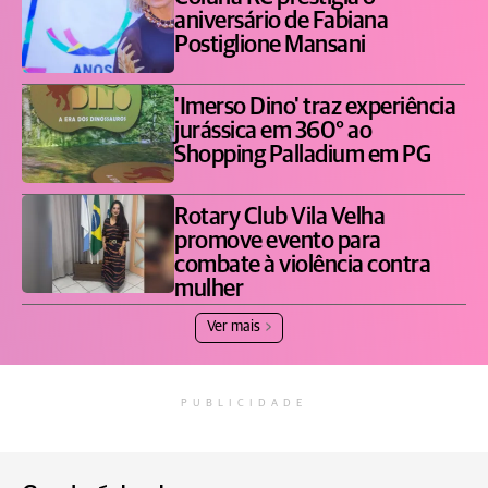
aniversário de Fabiana
Postiglione Mansani
'Imerso Dino' traz experiência
jurássica em 360° ao
Shopping Palladium em PG
Rotary Club Vila Velha
promove evento para
combate à violência contra
mulher
Ver mais
PUBLICIDADE