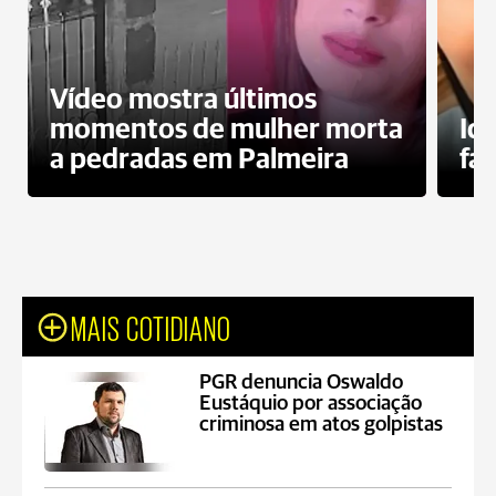
Vídeo mostra últimos
momentos de mulher morta
Id
a pedradas em Palmeira
fa
MAIS COTIDIANO
PGR denuncia Oswaldo
Eustáquio por associação
criminosa em atos golpistas