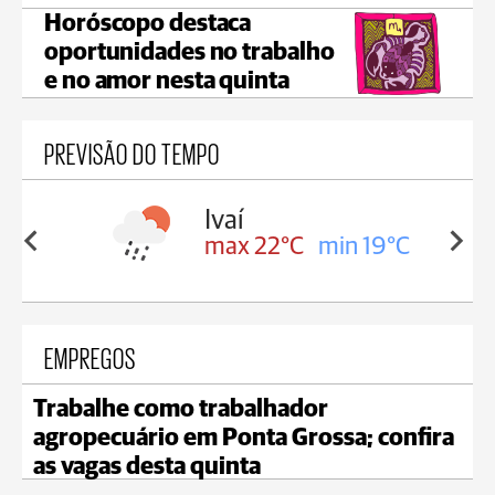
Horóscopo destaca
oportunidades no trabalho
e no amor nesta quinta
PREVISÃO DO TEMPO
olis
Ivaí
in 17°C
max 22°C
min 19°C
EMPREGOS
Trabalhe como trabalhador
agropecuário em Ponta Grossa; confira
as vagas desta quinta