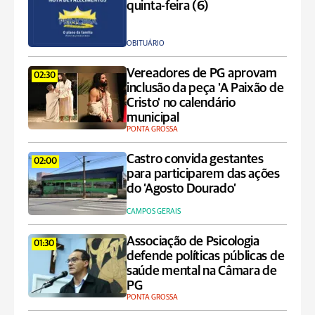
quinta-feira (6)
OBITUÁRIO
Vereadores de PG aprovam
02:30
inclusão da peça 'A Paixão de
Cristo' no calendário
municipal
PONTA GROSSA
Castro convida gestantes
02:00
para participarem das ações
do ‘Agosto Dourado’
CAMPOS GERAIS
Associação de Psicologia
01:30
defende políticas públicas de
saúde mental na Câmara de
PG
PONTA GROSSA