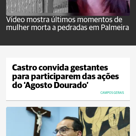
Vídeo mostra últimos momentos de
"
mulher morta a pedradas em Palmeira
c
U
Castro convida gestantes
para participarem das ações
do ‘Agosto Dourado’
CAMPOS GERAIS