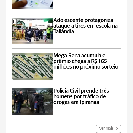
Adolescente protagoniza
ataque a tiros em escola na
Tailândia
Mega-Sena acumula e
prêmio chega a R$ 165
milhões no próximo sorteio
Polícia Civil prende três
homens por tráfico de
drogas em Ipiranga
Ver mais