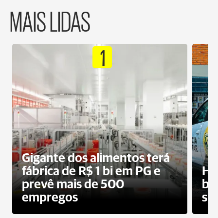
MAIS LIDAS
1
Gigante dos alimentos terá
fábrica de R$ 1 bi em PG e
Ho
prevê mais de 500
bo
empregos
su