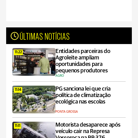
ÚLTIMAS NOTÍCIAS
Entidades parceiras do
11:22
Agroleite ampliam
oportunidades para
pequenos produtores
AGRO
PG sanciona lei que cria
11:14
política de climatização
ecológica nas escolas
PONTA GROSSA
Motorista desaparece após
11:11
veículo cair na Represa
Vossoroca na BR-376