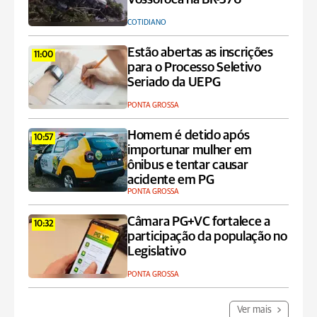
COTIDIANO
Estão abertas as inscrições
11:00
para o Processo Seletivo
Seriado da UEPG
PONTA GROSSA
Homem é detido após
10:57
importunar mulher em
ônibus e tentar causar
acidente em PG
PONTA GROSSA
Câmara PG+VC fortalece a
10:32
participação da população no
Legislativo
PONTA GROSSA
Ver mais