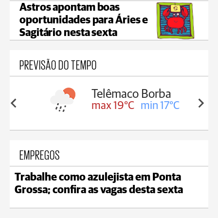
Astros apontam boas
oportunidades para Áries e
Sagitário nesta sexta
PREVISÃO DO TEMPO
Telêmaco Borba
in 18°C
max 19°C
min 17°C
EMPREGOS
Trabalhe como azulejista em Ponta
Grossa; confira as vagas desta sexta