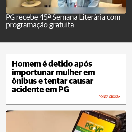
PG recebe 45ª Semana Literária com
P
programação gratuita
t
Homem é detido após
importunar mulher em
ônibus e tentar causar
acidente em PG
PONTA GROSSA