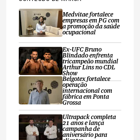
Medvitae fortalece
empresas em PG com
a promoção da saúde
ocupacional
Ex-UFC Bruno
Blindado enfrenta
tricampeão mundial
Arthur Lins no CDL
Show
Belgotex fortalece
operação
internacional com
fábrica em Ponta
Grossa
Ultrapack completa
21 anos e lança
campanha de
aniversário para