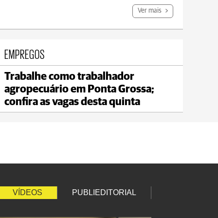
Ver mais
EMPREGOS
Trabalhe como trabalhador
Jaguariaíva
agropecuário em Ponta Grossa;
max 22°C
min 19°C
confira as vagas desta quinta
VÍDEOS
PUBLIEDITORIAL