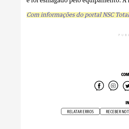
e foi esmagado pelo equipamento. A f
Com informações do portal NSC Total
PUB
COM
I
RELATAR ERROS
RECEBER NOT