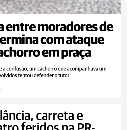
a entre moradores de
termina com ataque
achorro em praça
e a confusão, um cachorro que acompanhava um
olvidos tentou defender o tutor
C
ância, carreta e
tro feridos na PR-