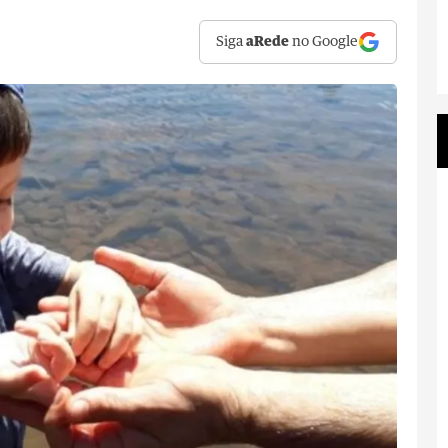
Siga
aRede
no Google