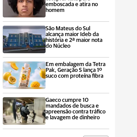
emboscada e atira no
homem
São Mateus do Sul
alcança maior Ideb da
história e 2ª maior nota
do Núcleo
Em embalagem da Tetra
Pak, Geração S lança 1º
suco com proteína fibra
Gaeco cumpre 10
mandados de busca e
apreensão contra tráfico
e lavagem de dinheiro