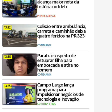
alcança maior nota da
história no Ideb
PONTA GROSSA
Colisão entre ambulância,
13:32
carreta e caminhão deixa
quatro feridos na PR-323
COTIDIANO
Pai atrai suspeito de
13:30
estuprar filha para
emboscada e atira no
homem
COTIDIANO
Campo Largo lança
13:25
programa para
impulsionar negócios de
tecnologia e inovação
CURITIBA E RMC