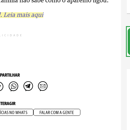
amília não sabe como o aparelho ligou.
. Leia mais aqui
LICIDADE
PARTILHAR
NTERAGIR
ÍCIAS NO WHATS
FALAR COM A GENTE