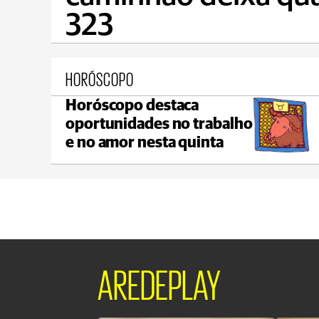
323
HORÓSCOPO
Horóscopo destaca
Castro
oportunidades no trabalho
max 22°C
min 18°C
e no amor nesta quinta
AREDEPLAY