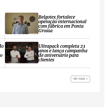
Belgotex fortalece
a
operação internacional
com fábrica em Ponta
Grossa
do
Ultrapack completa 21
anos e lança campanha
no
de aniversário para
clientes
Ver mais