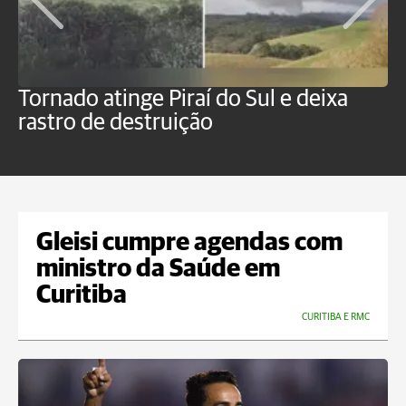
Tornado atinge Piraí do Sul e deixa
H
rastro de destruição
C
m
Gleisi cumpre agendas com
ministro da Saúde em
Curitiba
CURITIBA E RMC