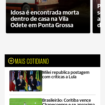
Pr
Idosa é encontrada morta
sec
dentro de casa na Vila
ap
Odete em Ponta Grossa
do
MAIS COTIDIANO
Milei republica postagem
com críticas a Lula
Brasileirão: Coritiba vence
Chapecoense e se aproxima