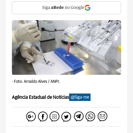
Siga
aRede
no Google
-
Foto: Arnaldo Alves / ANPr.
Agência Estadual de Notícias
@Siga-me