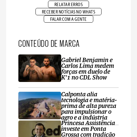
RELATAR ERROS
RECEBER NOTÍCIAS NO WHATS
FALAR COM A GENTE
CONTEÚDO DE MARCA
Gabriel Benjamin e
Carlos Lima medem
forças em duelo de
K’1 no CDL Show
Calponta alia
tecnologia e matéria-
prima de alta pureza
para impulsionar o
agro e a indústria
Princesa Assistência
investe em Ponta
Grossa com tradição