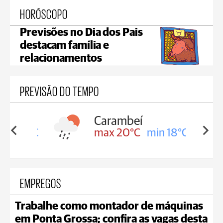
HORÓSCOPO
Previsões no Dia dos Pais
destacam família e
relacionamentos
PREVISÃO DO TEMPO
Carambeí
in 18°C
max 20°C
min 18°C
EMPREGOS
Trabalhe como montador de máquinas
em Ponta Grossa; confira as vagas desta