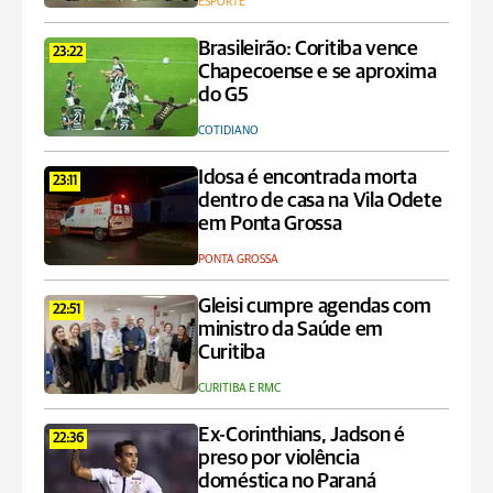
ESPORTE
Brasileirão: Coritiba vence
23:22
Chapecoense e se aproxima
do G5
COTIDIANO
Idosa é encontrada morta
23:11
dentro de casa na Vila Odete
em Ponta Grossa
PONTA GROSSA
Gleisi cumpre agendas com
22:51
ministro da Saúde em
Curitiba
CURITIBA E RMC
Ex-Corinthians, Jadson é
22:36
preso por violência
doméstica no Paraná