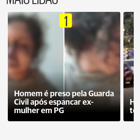
1
Homem é preso pela Guarda
Civil após espancar ex-
Ho
mulher em PG
te