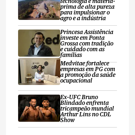
tecnologia e matéria-
prima de alta pureza
para impulsionar o
agro e a indústria
Princesa Assistência
investe em Ponta
Grossa com tradição
e cuidado com as
famílias
Medvitae fortalece
empresas em PG com
a promoção da saúde
ocupacional
Ex-UFC Bruno
Blindado enfrenta
tricampeão mundial
Arthur Lins no CDL
Show