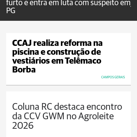
furto e entra em luta com suspeito em
j
PG
CCAJ realiza reforma na
piscina e construção de
vestiários em Telêmaco
Borba
CAMPOS GERAIS
Coluna RC destaca encontro
da CCV GWM no Agroleite
2026