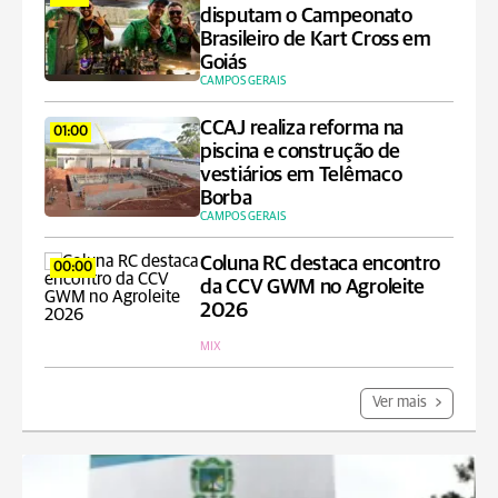
disputam o Campeonato
Brasileiro de Kart Cross em
Goiás
CAMPOS GERAIS
CCAJ realiza reforma na
01:00
piscina e construção de
vestiários em Telêmaco
Borba
CAMPOS GERAIS
Coluna RC destaca encontro
00:00
da CCV GWM no Agroleite
2026
MIX
Ver mais