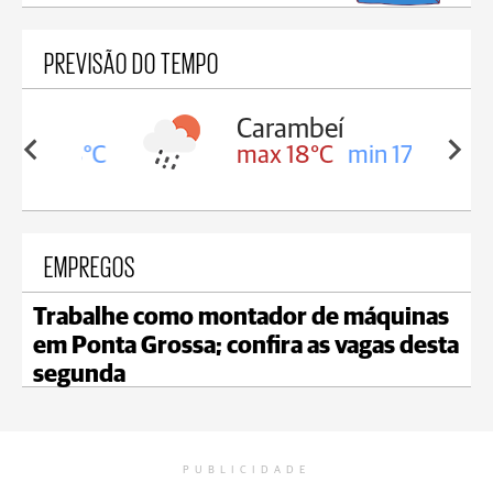
PREVISÃO DO TEMPO
Carambeí
in 18°C
max 18°C
min 17°C
EMPREGOS
Trabalhe como montador de máquinas
em Ponta Grossa; confira as vagas desta
segunda
PUBLICIDADE