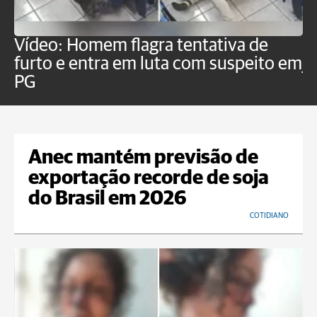
Vídeo: Homem flagra tentativa de
B
furto e entra em luta com suspeito em
j
PG
Anec mantém previsão de
exportação recorde de soja
do Brasil em 2026
COTIDIANO