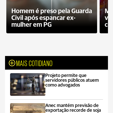
Homem é preso pela Guarda
Mo
Civil após espancar ex-
vo
mulher em PG
co
MAIS COTIDIANO
Projeto permite que
servidores públicos atuem
como advogados
Anec mantém previsão de
exportação recorde de soja