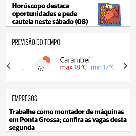
Horóscopo destaca
oportunidades e pede
cautela neste sábado (08)
PREVISÃO DO TEMPO
Carambeí
in 18°C
max 18°C
min 17°C
EMPREGOS
Trabalhe como montador de máquinas
em Ponta Grossa; confira as vagas desta
segunda