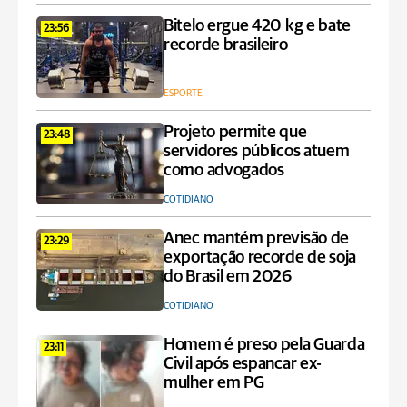
Bitelo ergue 420 kg e bate
23:56
recorde brasileiro
ESPORTE
Projeto permite que
23:48
servidores públicos atuem
como advogados
COTIDIANO
Anec mantém previsão de
23:29
exportação recorde de soja
do Brasil em 2026
COTIDIANO
Homem é preso pela Guarda
23:11
Civil após espancar ex-
mulher em PG