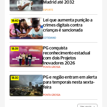
Madrid até 2032
ESPORTE
Lei que aumenta punição a
18:40
crimes digitais contra
crianças é sancionada
COTIDIANO
PG conquista
18:39
reconhecimento estadual
com dois Projetos
Inovadores 2026
PONTA GROSSA
PG e região entram em alerta
18:30
para temporais nesta sexta-
feira
PONTA GROSSA