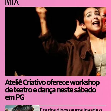
Ateliê Criativo oferece workshop
de teatro e dança neste sábado
em PG
Era dos dinossauros invade o