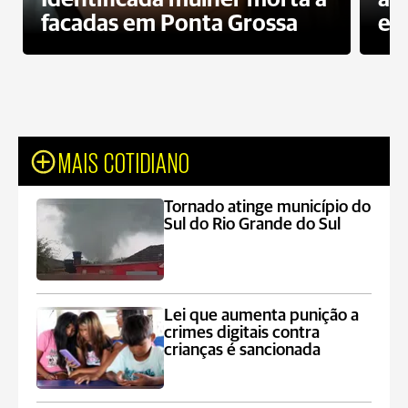
facadas em Ponta Grossa
es
MAIS COTIDIANO
Tornado atinge município do
Sul do Rio Grande do Sul
Lei que aumenta punição a
crimes digitais contra
crianças é sancionada