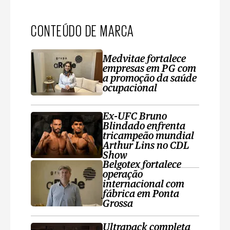
CONTEÚDO DE MARCA
Medvitae fortalece
empresas em PG com
a promoção da saúde
ocupacional
Ex-UFC Bruno
Blindado enfrenta
tricampeão mundial
Arthur Lins no CDL
Show
Belgotex fortalece
operação
internacional com
fábrica em Ponta
Grossa
Ultrapack completa