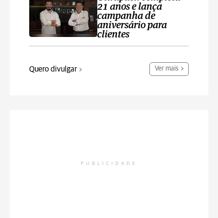
21 anos e lança
campanha de
aniversário para
clientes
Quero divulgar
Ver mais
PUBLICIDADE