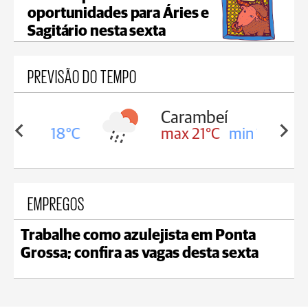
oportunidades para Áries e
Sagitário nesta sexta
PREVISÃO DO TEMPO
Carambeí
in 18°C
max 21°C
min 18°C
EMPREGOS
Trabalhe como azulejista em Ponta
Grossa; confira as vagas desta sexta