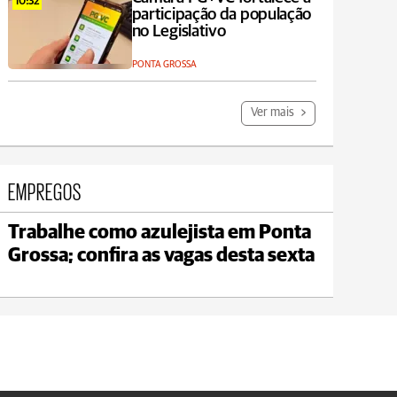
10:32
participação da população
no Legislativo
PONTA GROSSA
Ver mais
EMPREGOS
Trabalhe como azulejista em Ponta
Jaguariaíva
Grossa; confira as vagas desta sexta
max 19°C
min 18°C