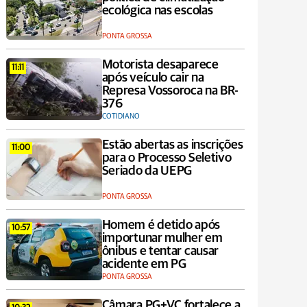
ecológica nas escolas
PONTA GROSSA
Motorista desaparece
11:11
após veículo cair na
Represa Vossoroca na BR-
376
COTIDIANO
Estão abertas as inscrições
11:00
para o Processo Seletivo
Seriado da UEPG
PONTA GROSSA
Homem é detido após
10:57
importunar mulher em
ônibus e tentar causar
acidente em PG
PONTA GROSSA
Câmara PG+VC fortalece a