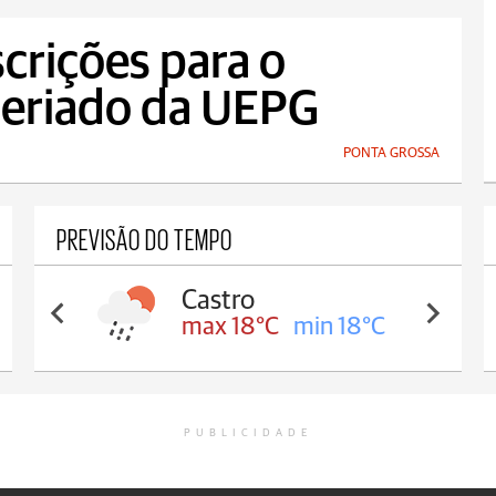
scrições para o
Seriado da UEPG
PONTA GROSSA
PREVISÃO DO TEMPO
Carambeí
max 18°C
min 17°C
PUBLICIDADE