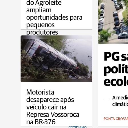
do Agroleite
ampliam
oportunidades para
pequenos
produtores
AGRO
PG s
polí
ecol
Motorista
A medi
desaparece após
climáti
veículo cair na
Represa Vossoroca
PONTA GROSS
na BR-376
COTIDIANO