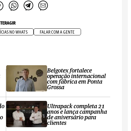
NTERAGIR
ÍCIAS NO WHATS
FALAR COM A GENTE
Belgotex fortalece
a
operação internacional
com fábrica em Ponta
Grossa
do
Ultrapack completa 21
anos e lança campanha
no
de aniversário para
clientes