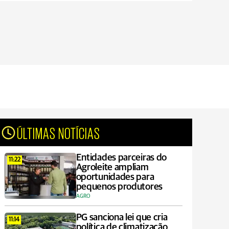
ÚLTIMAS NOTÍCIAS
Entidades parceiras do
11:22
Agroleite ampliam
oportunidades para
pequenos produtores
AGRO
PG sanciona lei que cria
11:14
política de climatização