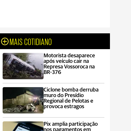
MAIS COTIDIANO
Motorista desaparece
após veículo cair na
Represa Vossoroca na
BR-376
Ciclone bomba derruba
muro do Presídio
Regional de Pelotas e
provoca estragos
Pix amplia participação
nos pagamentos em