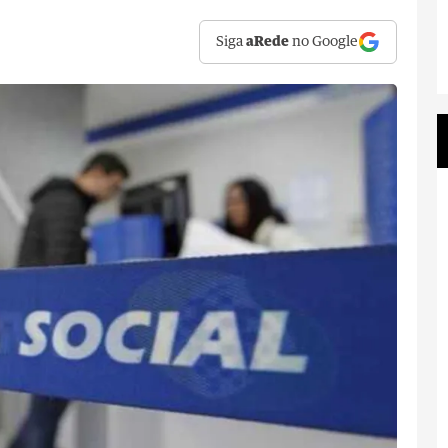
Siga
aRede
no Google