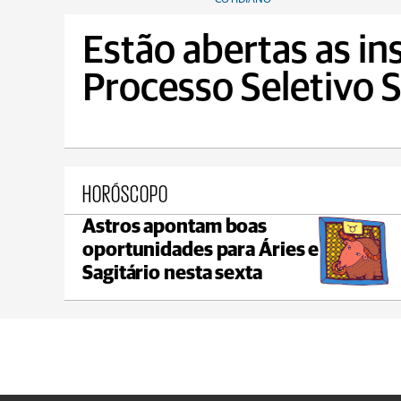
Estão abertas as in
Processo Seletivo 
HORÓSCOPO
Astros apontam boas
Castro
oportunidades para Áries e
max 18°C
min 18°C
Sagitário nesta sexta