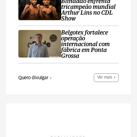
Blindado enfrenta
tricampeão mundial
Arthur Lins no CDL
Show
Belgotex fortalece
operação
internacional com
fábrica em Ponta
Grossa
Quero divulgar
Ver mais