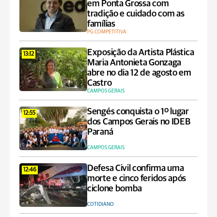
em Ponta Grossa com
tradição e cuidado com as
famílias
PG COMPETITIVA
Exposição da Artista Plástica
13:12
Maria Antonieta Gonzaga
abre no dia 12 de agosto em
Castro
CAMPOS GERAIS
Sengés conquista o 1º lugar
12:55
dos Campos Gerais no IDEB
Paraná
CAMPOS GERAIS
Defesa Civil confirma uma
12:46
morte e cinco feridos após
ciclone bomba
COTIDIANO