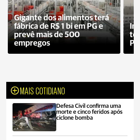
Gigante dos alimentos terá
fábrica de R$ 1 bi em PG e
In
prevê mais de 500
te
empregos
Po
MAIS COTIDIANO
Defesa Civil confirma uma
morte e cinco feridos após
ciclone bomba