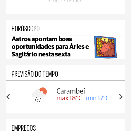
PUBLICIDADE
HORÓSCOPO
Astros apontam boas
oportunidades para Áries e
Sagitário nesta sexta
PREVISÃO DO TEMPO
Carambeí
in 18°C
max 18°C
min 17°C
EMPREGOS