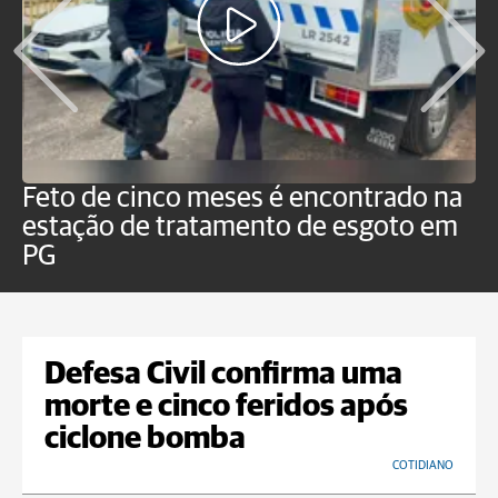
Feto de cinco meses é encontrado na
H
estação de tratamento de esgoto em
m
PG
a
Defesa Civil confirma uma
morte e cinco feridos após
ciclone bomba
COTIDIANO