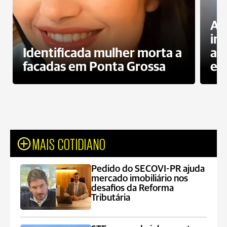
Al
in
Identificada mulher morta a
ag
facadas em Ponta Grossa
es
MAIS COTIDIANO
Pedido do SECOVI-PR ajuda
mercado imobiliário nos
desafios da Reforma
Tributária