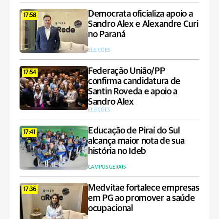
Democrata oficializa apoio a
17:58
Sandro Alex e Alexandre Curi
no Paraná
ELEIÇÕES
Federação União/PP
17:54
confirma candidatura de
Santin Roveda e apoio a
Sandro Alex
ELEIÇÕES
Educação de Piraí do Sul
17:41
alcança maior nota de sua
história no Ideb
CAMPOS GERAIS
Medvitae fortalece empresas
17:36
em PG ao promover a saúde
ocupacional