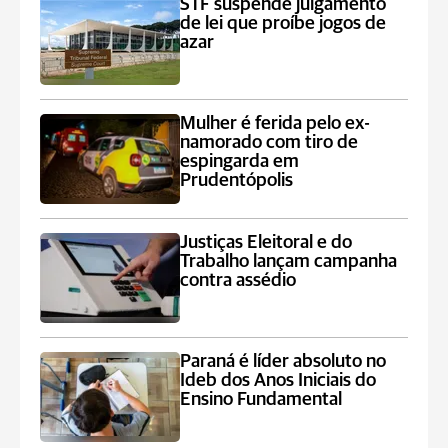
STF suspende julgamento
de lei que proíbe jogos de
azar
Mulher é ferida pelo ex-
namorado com tiro de
espingarda em
Prudentópolis
Justiças Eleitoral e do
Trabalho lançam campanha
contra assédio
Paraná é líder absoluto no
Ideb dos Anos Iniciais do
Ensino Fundamental