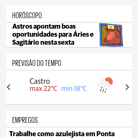
HORÓSCOPO
Astros apontam boas
oportunidades para Áries e
Sagitário nesta sexta
PREVISÃO DO TEMPO
Carambeí
in 18°C
max 21°C
min 18°C
EMPREGOS
Trabalhe como azulejista em Ponta