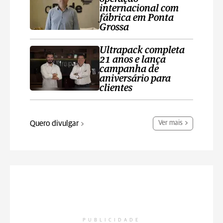
internacional com
fábrica em Ponta
Grossa
Ultrapack completa
21 anos e lança
campanha de
aniversário para
clientes
Quero divulgar
Ver mais
PUBLICIDADE