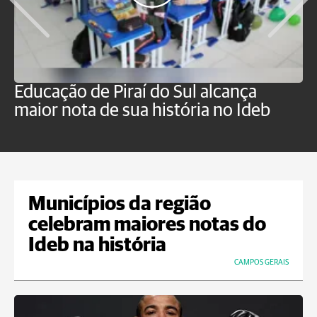
Educação de Piraí do Sul alcança
M
maior nota de sua história no Ideb
a
Municípios da região
celebram maiores notas do
Ideb na história
CAMPOS GERAIS