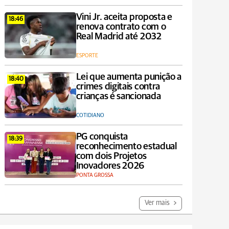
Vini Jr. aceita proposta e
18:46
renova contrato com o
Real Madrid até 2032
ESPORTE
Lei que aumenta punição a
18:40
crimes digitais contra
crianças é sancionada
COTIDIANO
PG conquista
18:39
reconhecimento estadual
com dois Projetos
Inovadores 2026
PONTA GROSSA
Ver mais