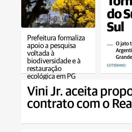
Torn
do S
Sul
Prefeitura formaliza
O jato 
apoio a pesquisa
Argenti
voltada à
Grande 
biodiversidade e à
COTIDIANO
restauração
ecológica em PG
PONTA GROSSA
Vini Jr. aceita prop
contrato com o Rea