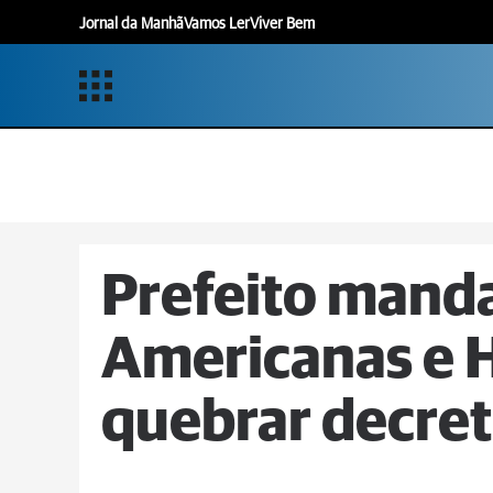
Jornal da Manhã
Vamos Ler
Viver Bem
Prefeito manda
Americanas e 
quebrar decre