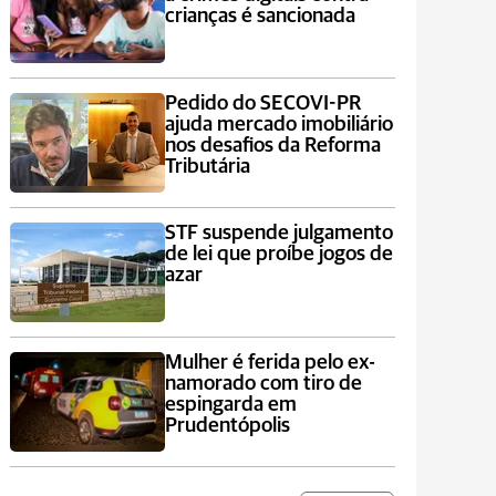
crianças é sancionada
Pedido do SECOVI-PR
ajuda mercado imobiliário
nos desafios da Reforma
Tributária
STF suspende julgamento
de lei que proíbe jogos de
azar
Mulher é ferida pelo ex-
namorado com tiro de
espingarda em
Prudentópolis