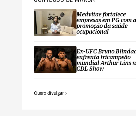
Medvitae fortalece
empresas em PG com 
promoção da saúde
ocupacional
Ex-UFC Bruno Blinda
enfrenta tricampeão
mundial Arthur Lins 
CDL Show
Quero divulgar