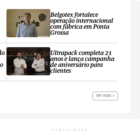
Belgotex fortalece
a
operação internacional
com fábrica em Ponta
Grossa
do
Ultrapack completa 21
anos e lança campanha
no
de aniversário para
clientes
Ver mais
PUBLICIDADE