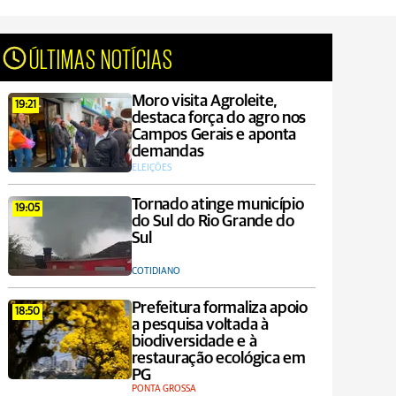
ÚLTIMAS NOTÍCIAS
Moro visita Agroleite,
19:21
destaca força do agro nos
Campos Gerais e aponta
demandas
ELEIÇÕES
Tornado atinge município
19:05
do Sul do Rio Grande do
Sul
COTIDIANO
Prefeitura formaliza apoio
18:50
a pesquisa voltada à
biodiversidade e à
restauração ecológica em
PG
PONTA GROSSA