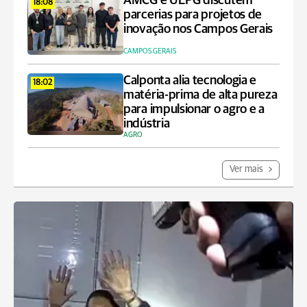
AMCG e UEPG discutem
18:08
parcerias para projetos de
inovação nos Campos Gerais
CAMPOS GERAIS
Calponta alia tecnologia e
18:02
matéria-prima de alta pureza
para impulsionar o agro e a
indústria
AGRO
Ver mais