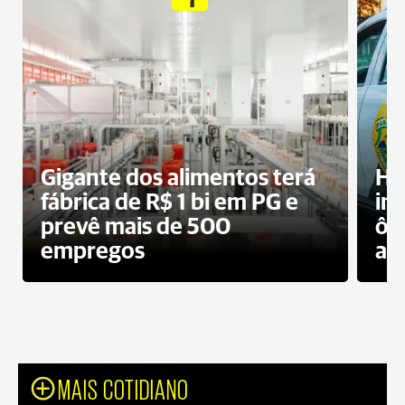
Gigante dos alimentos terá
Ho
fábrica de R$ 1 bi em PG e
im
prevê mais de 500
ôn
empregos
ac
MAIS COTIDIANO