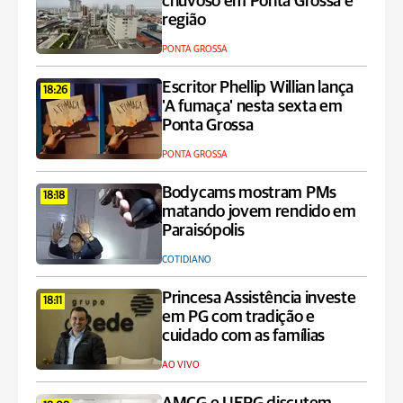
chuvoso em Ponta Grossa e
região
PONTA GROSSA
Escritor Phellip Willian lança
18:26
'A fumaça' nesta sexta em
Ponta Grossa
PONTA GROSSA
Bodycams mostram PMs
18:18
matando jovem rendido em
Paraisópolis
COTIDIANO
Princesa Assistência investe
18:11
em PG com tradição e
cuidado com as famílias
AO VIVO