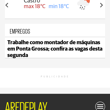
Carambeí
in 18°C
max 18°C
min 17°C
EMPREGOS
Trabalhe como montador de máquinas
em Ponta Grossa; confira as vagas desta
segunda
PUBLICIDADE
AREDEPLAY