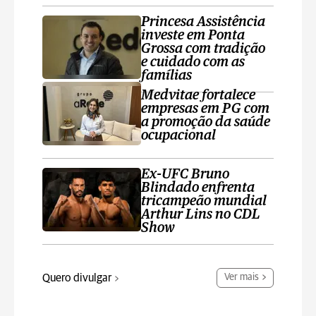
Princesa Assistência
investe em Ponta
Grossa com tradição
e cuidado com as
famílias
Medvitae fortalece
empresas em PG com
a promoção da saúde
ocupacional
Ex-UFC Bruno
Blindado enfrenta
tricampeão mundial
Arthur Lins no CDL
Show
Quero divulgar
Ver mais