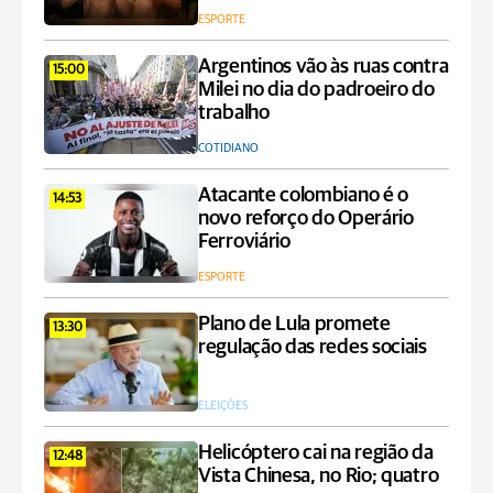
ESPORTE
Argentinos vão às ruas contra
15:00
Milei no dia do padroeiro do
trabalho
COTIDIANO
Atacante colombiano é o
14:53
novo reforço do Operário
Ferroviário
ESPORTE
Plano de Lula promete
13:30
regulação das redes sociais
ELEIÇÕES
Helicóptero cai na região da
12:48
Vista Chinesa, no Rio; quatro