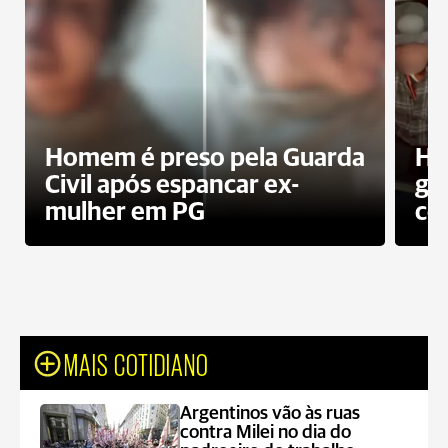
Homem é preso pela Guarda
Ho
Civil após espancar ex-
gr
mulher em PG
co
MAIS COTIDIANO
Argentinos vão às ruas
contra Milei no dia do