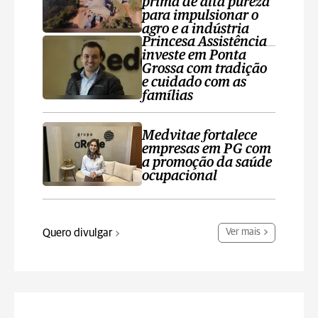
prima de alta pureza
para impulsionar o
agro e a indústria
Princesa Assistência
investe em Ponta
Grossa com tradição
e cuidado com as
famílias
Medvitae fortalece
empresas em PG com
a promoção da saúde
ocupacional
Quero divulgar
Ver mais