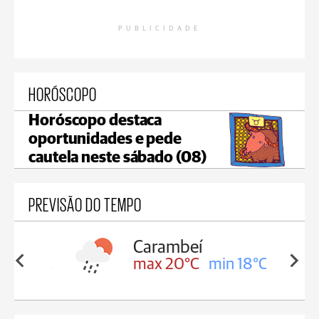
PUBLICIDADE
HORÓSCOPO
Horóscopo destaca
oportunidades e pede
cautela neste sábado (08)
PREVISÃO DO TEMPO
Carambeí
in 18°C
max 20°C
min 18°C