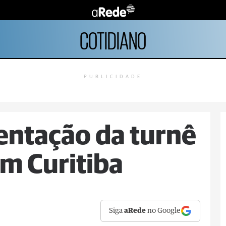
COTIDIANO
PUBLICIDADE
sentação da turnê
m Curitiba
Siga
aRede
no Google