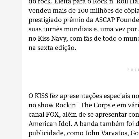
do rock. Eleita para o Rock n´Roll Ha
vendeu mais de 100 milhões de cópi
prestigiado prêmio da ASCAP Founde
suas turnês mundiais e, uma vez por 
no Kiss Navy, com fãs de todo o mun
na sexta edição.
PUB
O KISS fez apresentações especiais n
no show Rockin´ The Corps e em vário
canal FOX, além de se apresentar co
American Idol. A banda também foi
publicidade, como John Varvatos, Goo