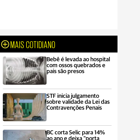
MAIS COTIDIANO
Bebê é levada ao hospital
com ossos quebrados e
pais são presos
STF inicia julgamento
sobre validade da Lei das
Contravenções Penais
BC corta Selic para 14%
ao ano e deixa "porta