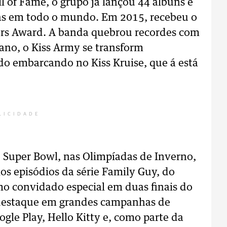
ll of Fame, o grupo já lançou 44 álbuns e
as em todo o mundo. Em 2015, recebeu o
rs Award. A banda quebrou recordes com
ano, o Kiss Army se transform
do embarcando no Kiss Kruise, que á está
LICIDADE
o Super Bowl, nas Olimpíadas de Inverno,
s episódios da série Family Guy, do
mo convidado especial em duas finais do
 destaque em grandes campanhas de
gle Play, Hello Kitty e, como parte da