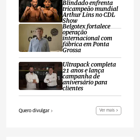
Blindado enfrenta
tricampeão mundial
Arthur Lins no CDL
Show
Belgotex fortalece
operação
internacional com
fábrica em Ponta
Grossa
Ultrapack completa
21 anos e lança
campanha de
aniversário para
clientes
Quero divulgar
Ver mais