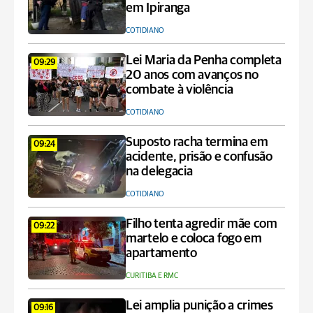
em Ipiranga
COTIDIANO
Lei Maria da Penha completa
09:29
20 anos com avanços no
combate à violência
COTIDIANO
Suposto racha termina em
09:24
acidente, prisão e confusão
na delegacia
COTIDIANO
Filho tenta agredir mãe com
09:22
martelo e coloca fogo em
apartamento
CURITIBA E RMC
Lei amplia punição a crimes
09:16