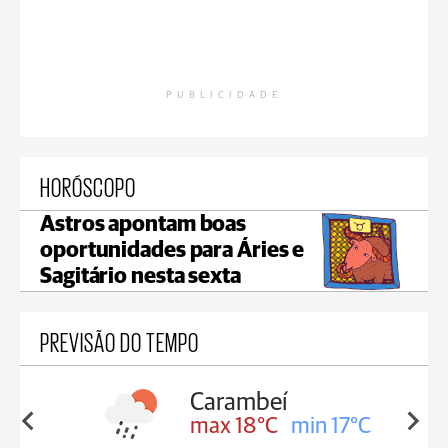
PUBLICIDADE
HORÓSCOPO
Astros apontam boas
oportunidades para Áries e
Sagitário nesta sexta
PREVISÃO DO TEMPO
Carambeí
in 18°C
max 18°C
min 17°C