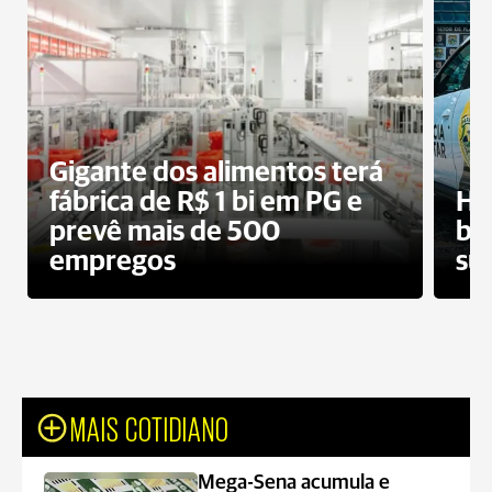
Gigante dos alimentos terá
fábrica de R$ 1 bi em PG e
Ho
prevê mais de 500
bo
empregos
su
MAIS COTIDIANO
Mega-Sena acumula e