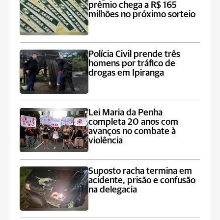
prêmio chega a R$ 165
milhões no próximo sorteio
Polícia Civil prende três
homens por tráfico de
drogas em Ipiranga
Lei Maria da Penha
completa 20 anos com
avanços no combate à
violência
Suposto racha termina em
acidente, prisão e confusão
na delegacia