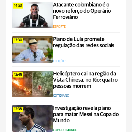
Atacante colombiano é o
14:53
novo reforço do Operário
Ferroviário
ESPORTE
Plano de Lula promete
13:30
regulação das redes sociais
ELEIÇÕES
Helicóptero cai na região da
12:48
Vista Chinesa, no Rio; quatro
pessoas morrem
COTIDIANO
Investigação revela plano
12:38
para matar Messi na Copa do
Mundo
COPA DO MUNDO