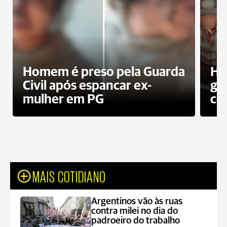
Homem é preso pela Guarda
Ho
Civil após espancar ex-
gr
mulher em PG
co
MAIS COTIDIANO
Argentinos vão às ruas
contra milei no dia do
padroeiro do trabalho