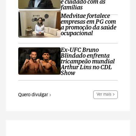
e cuidado com as
famílias
Medvitae fortalece
empresas em PG com
a promoção da saúde
ocupacional
Ex-UFC Bruno
Blindado enfrenta
tricampeão mundial
Arthur Lins no CDL
Show
Quero divulgar
Ver mais