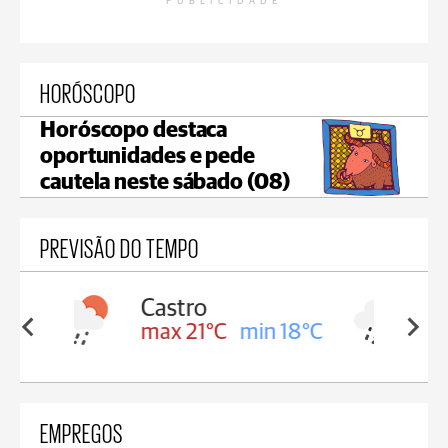
PUBLICIDADE
HORÓSCOPO
Horóscopo destaca
oportunidades e pede
cautela neste sábado (08)
PREVISÃO DO TEMPO
Carambeí
in 18°C
max 20°C
min 18°C
EMPREGOS