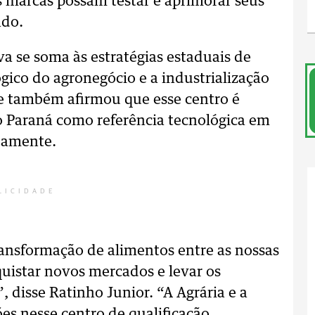
as marcas possam testar e aprimorar seus
ado.
va se soma às estratégias estaduais de
ico do agronegócio e a industrialização
e também afirmou que esse centro é
o Paraná como referência tecnológica em
damente.
LICIDADE
ransformação de alimentos entre as nossas
uistar novos mercados e levar os
 disse Ratinho Junior. “A Agrária e a
es nesse centro de qualificação