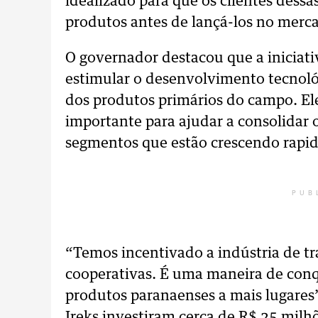
idealizado para que os clientes dess
produtos antes de lançá-los no merc
O governador destacou que a iniciati
estimular o desenvolvimento tecnológ
dos produtos primários do campo. El
importante para ajudar a consolidar 
segmentos que estão crescendo rapi
PUB
“Temos incentivado a indústria de t
cooperativas. É uma maneira de conq
produtos paranaenses a mais lugares”,
Ireks investiram cerca de R$ 25 milhõ