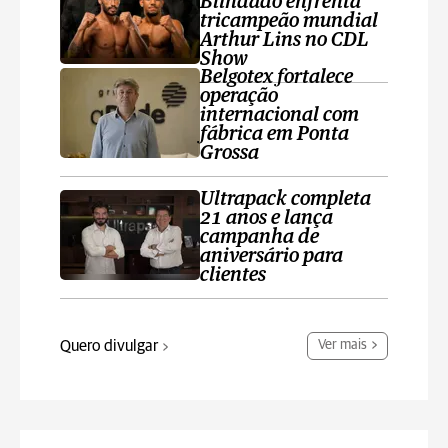
Blindado enfrenta
tricampeão mundial
Arthur Lins no CDL
Show
Belgotex fortalece
operação
internacional com
fábrica em Ponta
Grossa
Ultrapack completa
21 anos e lança
campanha de
aniversário para
clientes
Quero divulgar
Ver mais