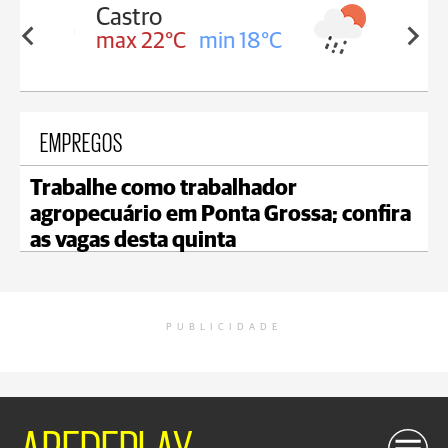
Carambeí
in 18°C
max 21°C
min 18°C
EMPREGOS
Trabalhe como trabalhador
agropecuário em Ponta Grossa; confira
as vagas desta quinta
PUBLICIDADE
AREDEPLAY