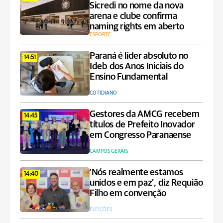
Sicredi no nome da nova
arena e clube confirma
naming rights em aberto
ESPORTE
Paraná é líder absoluto no
14:51
Ideb dos Anos Iniciais do
Ensino Fundamental
COTIDIANO
Gestores da AMCG recebem
14:45
títulos de Prefeito Inovador
em Congresso Paranaense
CAMPOS GERAIS
‘Nós realmente estamos
14:40
unidos e em paz’, diz Requião
Filho em convenção
ELEIÇÕES