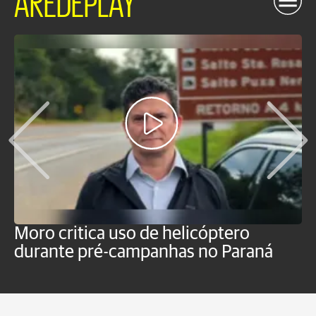
Moro critica uso de helicóptero
M
durante pré-campanhas no Paraná
s
d