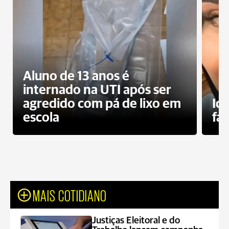
Aluno de 13 anos é
internado na UTI após ser
agredido com pá de lixo em
Id
escola
fa
MAIS COTIDIANO
Justiças Eleitoral e do