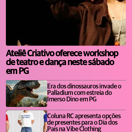
Ateliê Criativo oferece workshop
de teatro e dança neste sábado
em PG
Era dos dinossauros invade o
Palladium com estreia do
Imerso Dino em PG
Coluna RC apresenta opções
de presentes para o Dia dos
Pais na Vibe Clothing