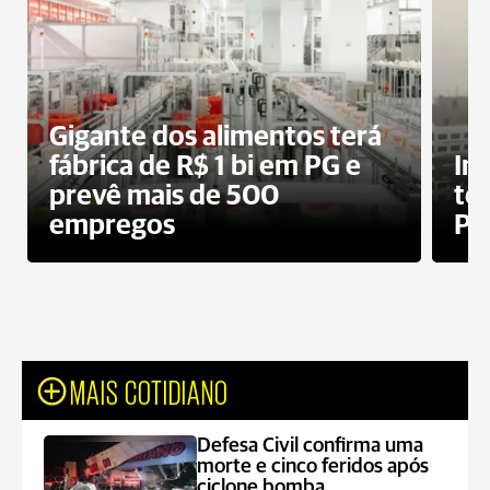
Gigante dos alimentos terá
fábrica de R$ 1 bi em PG e
In
prevê mais de 500
te
empregos
Po
MAIS COTIDIANO
Defesa Civil confirma uma
morte e cinco feridos após
ciclone bomba