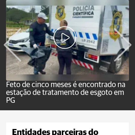
Feto de cinco meses é encontrado na
H
estação de tratamento de esgoto em
m
PG
a
Entidades parceiras do