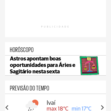
PUBLICIDADE
HORÓSCOPO
Astros apontam boas
oportunidades para Áries e
Sagitário nesta sexta
PREVISÃO DO TEMPO
olis
Ivaí
in 16°C
max 18°C
min 17°C