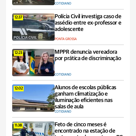
COTIDIANO
Polícia Civil investiga caso de
12:37
assédio entre ex-professor e
adolescente
PONTA GROSSA
MPPR denuncia vereadora
12:23
por prática de discriminação
COTIDIANO
Alunos de escolas públicas
12:02
ganham climatização e
iluminação eficientes nas
salas de aula
COTIDIANO
Feto de cinco meses é
11:38
encontrado na estação de