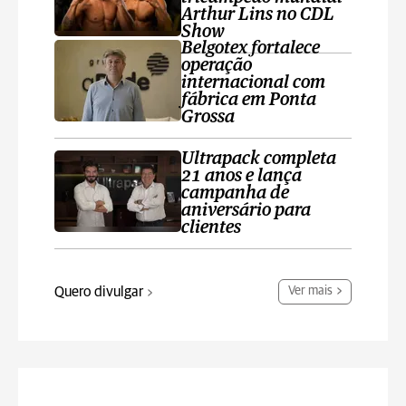
Arthur Lins no CDL
Show
Belgotex fortalece
operação
internacional com
fábrica em Ponta
Grossa
Ultrapack completa
21 anos e lança
campanha de
aniversário para
clientes
Quero divulgar
Ver mais