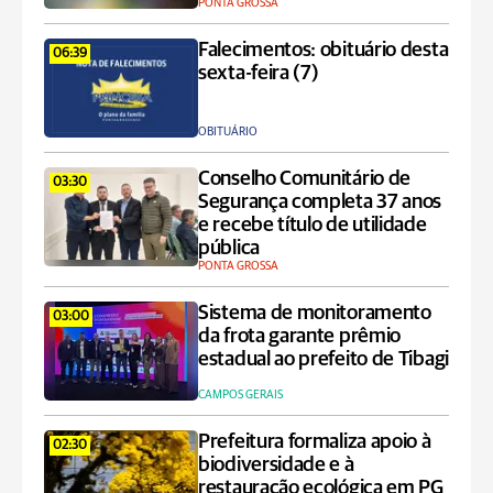
PONTA GROSSA
Falecimentos: obituário desta
06:39
sexta-feira (7)
OBITUÁRIO
Conselho Comunitário de
03:30
Segurança completa 37 anos
e recebe título de utilidade
pública
PONTA GROSSA
Sistema de monitoramento
03:00
da frota garante prêmio
estadual ao prefeito de Tibagi
CAMPOS GERAIS
Prefeitura formaliza apoio à
02:30
biodiversidade e à
restauração ecológica em PG