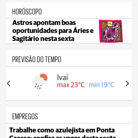
HORÓSCOPO
Astros apontam boas
oportunidades para Áries e
Sagitário nesta sexta
PREVISÃO DO TEMPO
lis
Ivaí
in 17°C
max 23°C
min 19°C
EMPREGOS
Trabalhe como azulejista em Ponta