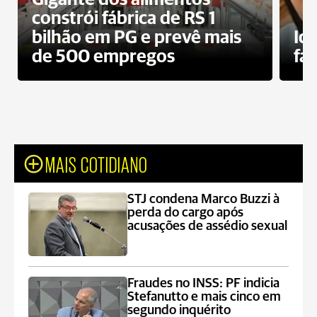
constrói fábrica de RS 1
bilhão em PG e prevê mais
Id
de 500 empregos
fa
MAIS COTIDIANO
STJ condena Marco Buzzi à
perda do cargo após
acusações de assédio sexual
Fraudes no INSS: PF indicia
Stefanutto e mais cinco em
segundo inquérito