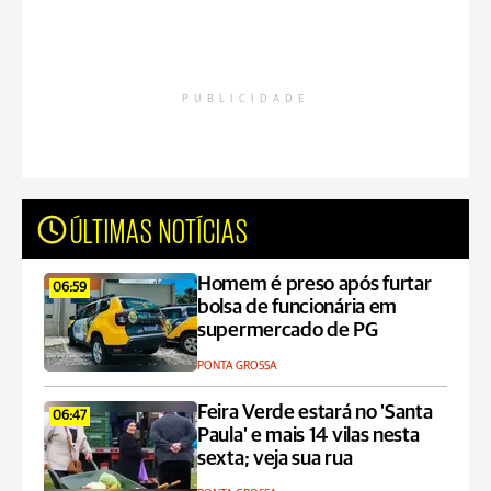
PUBLICIDADE
ÚLTIMAS NOTÍCIAS
Homem é preso após furtar
06:59
bolsa de funcionária em
supermercado de PG
PONTA GROSSA
Feira Verde estará no 'Santa
06:47
Paula' e mais 14 vilas nesta
sexta; veja sua rua