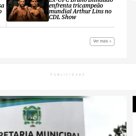
Ex-UFC Bruno Blindado
sa
enfrenta tricampeão
o
mundial Arthur Lins no
CDL Show
Ver mais
PUBLICIDADE