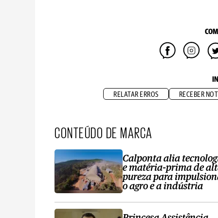
COM
I
RELATAR ERROS
RECEBER NOT
CONTEÚDO DE MARCA
Calponta alia tecnolog
e matéria-prima de al
pureza para impulsion
o agro e a indústria