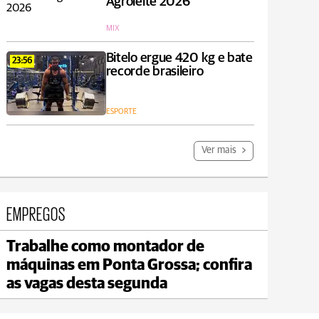
Agroleite 2026
MIX
Bitelo ergue 420 kg e bate
23:56
recorde brasileiro
ESPORTE
Ver mais
EMPREGOS
Trabalhe como montador de
Jaguariaíva
máquinas em Ponta Grossa; confira
max 19°C
min 18°C
as vagas desta segunda