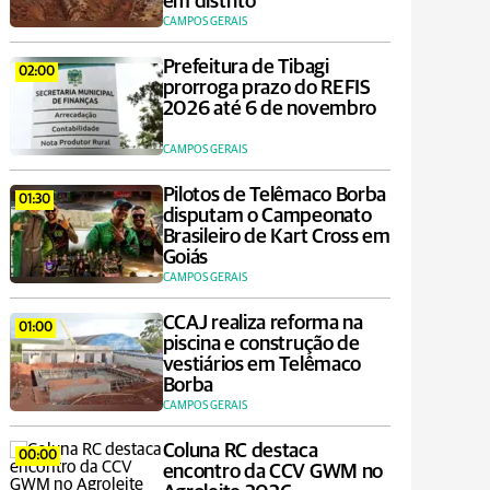
em distrito
CAMPOS GERAIS
Prefeitura de Tibagi
02:00
prorroga prazo do REFIS
2026 até 6 de novembro
CAMPOS GERAIS
Pilotos de Telêmaco Borba
01:30
disputam o Campeonato
Brasileiro de Kart Cross em
Goiás
CAMPOS GERAIS
CCAJ realiza reforma na
01:00
piscina e construção de
vestiários em Telêmaco
Borba
CAMPOS GERAIS
Coluna RC destaca
00:00
encontro da CCV GWM no