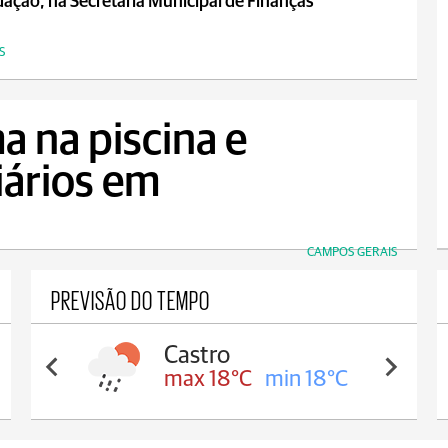
ação, na Secretaria Municipal de Finanças
S
a na piscina e
iários em
CAMPOS GERAIS
PREVISÃO DO TEMPO
Carambeí
max 18°C
min 17°C