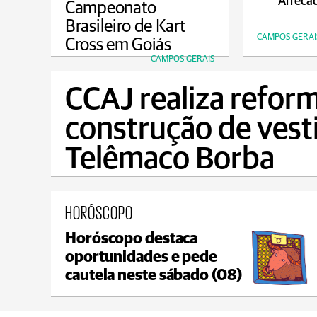
Arrecad
Campeonato
Brasileiro de Kart
CAMPOS GERAI
Cross em Goiás
CAMPOS GERAIS
CCAJ realiza reform
construção de vest
Telêmaco Borba
HORÓSCOPO
Horóscopo destaca
Castro
oportunidades e pede
max 18°C
min 18°C
cautela neste sábado (08)