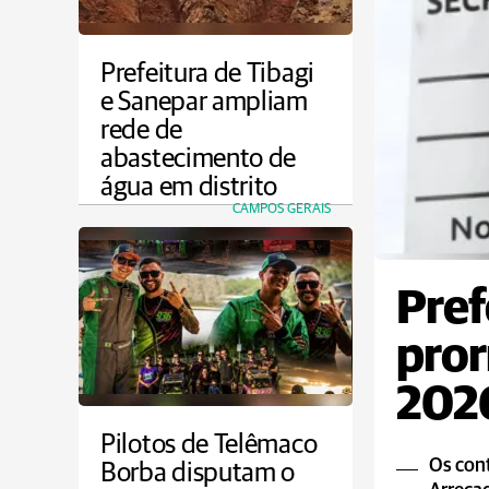
Prefeitura de Tibagi
e Sanepar ampliam
rede de
abastecimento de
água em distrito
CAMPOS GERAIS
Pref
pror
2026
Pilotos de Telêmaco
Os cont
Borba disputam o