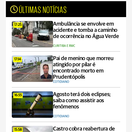
ÚLTIMAS NOTÍCIAS
Ambulância se envolve em
17:25
acidente e tomba a caminho
de ocorrência no Água Verde
CURITIBA E RMC
Pai de menino que morreu
17:14
atingido por pilar é
encontrado morto em
Prudentópolis
COTIDIANO
Agosto terá dois eclipses;
16:55
saiba como assistir aos
fenômenos
COTIDIANO
Castro cobra reabertura de
15:58