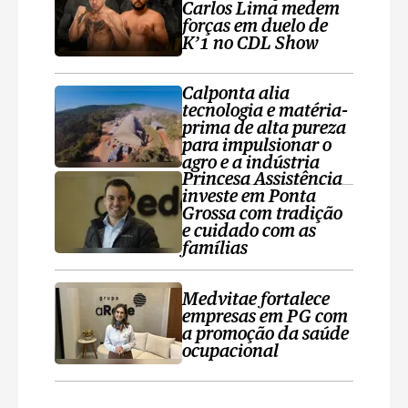
Carlos Lima medem
forças em duelo de
K’1 no CDL Show
Calponta alia
tecnologia e matéria-
prima de alta pureza
para impulsionar o
agro e a indústria
Princesa Assistência
investe em Ponta
Grossa com tradição
e cuidado com as
famílias
Medvitae fortalece
empresas em PG com
a promoção da saúde
ocupacional