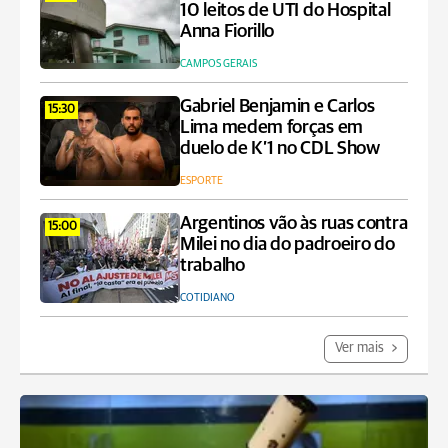
10 leitos de UTI do Hospital
Anna Fiorillo
CAMPOS GERAIS
Gabriel Benjamin e Carlos
15:30
Lima medem forças em
duelo de K’1 no CDL Show
ESPORTE
Argentinos vão às ruas contra
15:00
Milei no dia do padroeiro do
trabalho
COTIDIANO
Ver mais