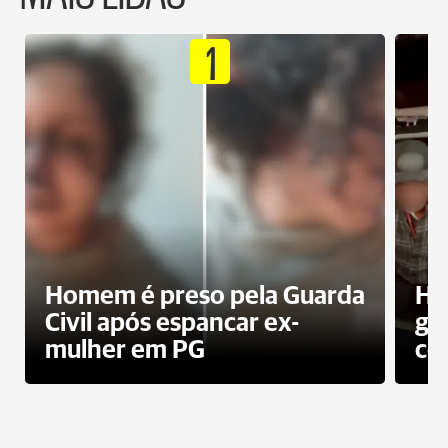
1
Homem é preso pela Guarda
Ho
Civil após espancar ex-
gr
mulher em PG
co