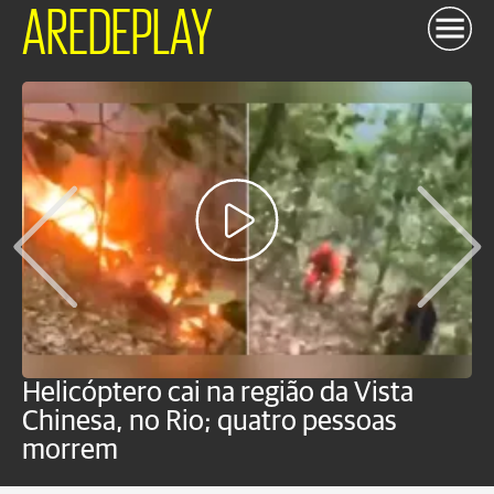
AREDEPLAY
Helicóptero cai na região da Vista
C
Chinesa, no Rio; quatro pessoas
a
morrem
o