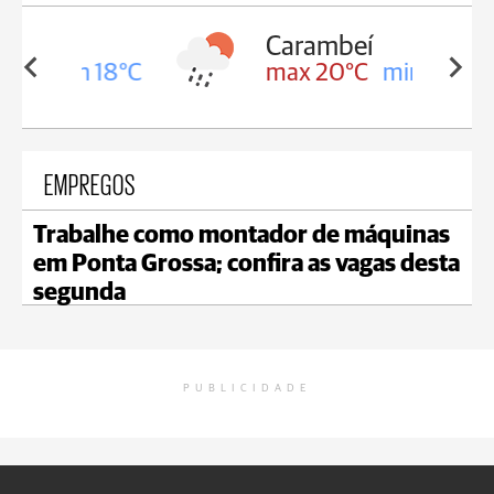
Carambeí
in 18°C
max 20°C
min 18°C
EMPREGOS
Trabalhe como montador de máquinas
em Ponta Grossa; confira as vagas desta
segunda
PUBLICIDADE