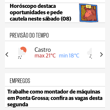
Horóscopo destaca
oportunidades e pede
cautela neste sábado (08)
PREVISÃO DO TEMPO
Carambeí
in 18°C
max 20°C
min 18°C
EMPREGOS
Trabalhe como montador de máquinas
em Ponta Grossa; confira as vagas desta
segunda