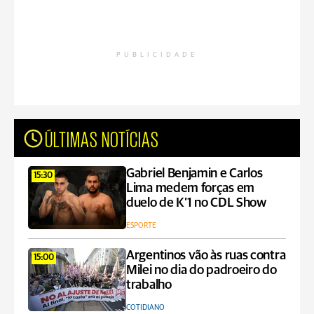
PUBLICIDADE
ÚLTIMAS NOTÍCIAS
Gabriel Benjamin e Carlos
15:30
Lima medem forças em
duelo de K’1 no CDL Show
ESPORTE
Argentinos vão às ruas contra
15:00
Milei no dia do padroeiro do
trabalho
COTIDIANO