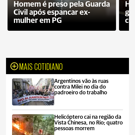
Homem é preso pela Guarda
Ho
Civil após espancar ex-
gr
mulher em PG
co
MAIS COTIDIANO
Argentinos vão às ruas
contra Milei no dia do
padroeiro do trabalho
Helicóptero cai na região da
Vista Chinesa, no Rio; quatro
pessoas morrem