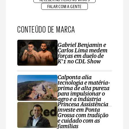
FALAR COM A GENTE
CONTEÚDO DE MARCA
Gabriel Benjamin e
Carlos Lima medem
forças em duelo de
K’1 no CDL Show
Calponta alia
tecnologia e matéria-
prima de alta pureza
para impulsionar o
agro e a indústria
Princesa Assistência
investe em Ponta
Grossa com tradição
e cuidado com as
famílias