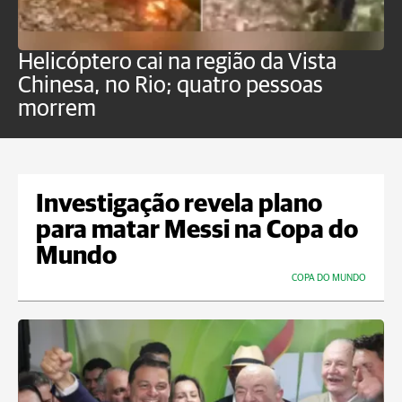
Helicóptero cai na região da Vista
C
Chinesa, no Rio; quatro pessoas
a
morrem
o
Investigação revela plano
para matar Messi na Copa do
Mundo
COPA DO MUNDO