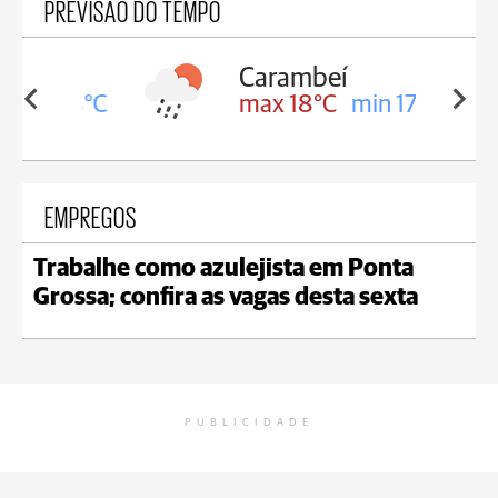
PREVISÃO DO TEMPO
Carambeí
in 18°C
max 18°C
min 17°C
EMPREGOS
Trabalhe como azulejista em Ponta
Grossa; confira as vagas desta sexta
PUBLICIDADE