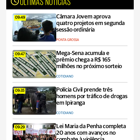
ÚLTIMAS NOTÍCIAS
Câmara Jovem aprova
09:49
quatro projetos em segunda
sessão ordinária
PONTA GROSSA
Mega-Sena acumula e
09:47
prêmio chega a R$ 165
milhões no próximo sorteio
COTIDIANO
Polícia Civil prende três
09:35
homens por tráfico de drogas
em Ipiranga
COTIDIANO
Lei Maria da Penha completa
09:29
20 anos com avanços no
combate à violência