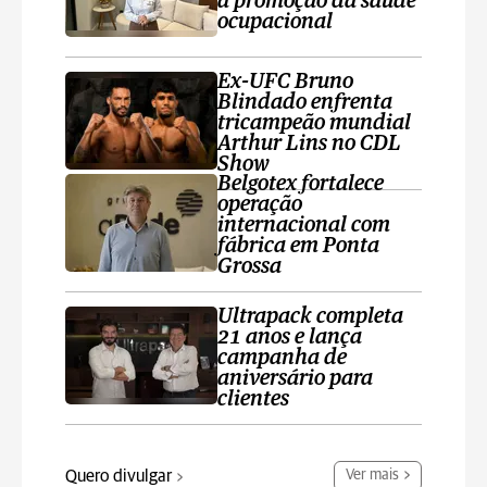
a promoção da saúde
ocupacional
Ex-UFC Bruno
Blindado enfrenta
tricampeão mundial
Arthur Lins no CDL
Show
Belgotex fortalece
operação
internacional com
fábrica em Ponta
Grossa
Ultrapack completa
21 anos e lança
campanha de
aniversário para
clientes
Quero divulgar
Ver mais