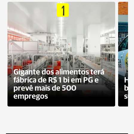
1
Gigante dos alimentos terá
fábrica de R$ 1 bi em PG e
Ho
prevê mais de 500
bo
empregos
su