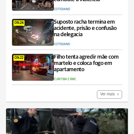
COTIDIANO
Suposto racha termina em
09:24
acidente, prisão e confusão
na delegacia
COTIDIANO
Filho tenta agredir mãe com
09:22
martelo e coloca fogo em
apartamento
CURITIBA E RMC
Ver mais