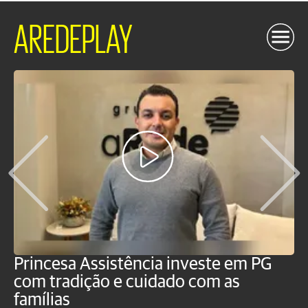
AREDEPLAY
Princesa Assistência investe em PG
O
com tradição e cuidado com as
p
famílias