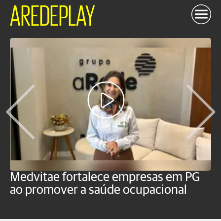
AREDEPLAY
Medvitae fortalece empresas em PG
T
ao promover a saúde ocupacional
b