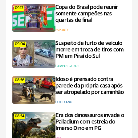
Copa do Brasil pode reunir
09:12
somente campeões nas
quartas de final
ESPORTE
Suspeito de furto de veículo
09:04
morre em troca de tiros com
PM em Piraí do Sul
CAMPOS GERAIS
Idoso é prensado contra
08:56
parede da própria casa após
ser atropelado por caminhão
COTIDIANO
Era dos dinossauros invade o
08:54
Palladium com estreia do
Imerso Dino em PG