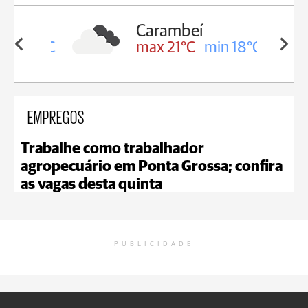
Carambeí
in 19°C
max 21°C
min 18°C
EMPREGOS
Trabalhe como trabalhador
agropecuário em Ponta Grossa; confira
as vagas desta quinta
PUBLICIDADE