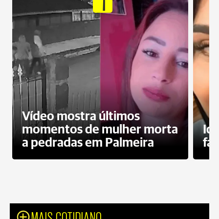
1
Vídeo mostra últimos
momentos de mulher morta
Id
a pedradas em Palmeira
fa
MAIS COTIDIANO