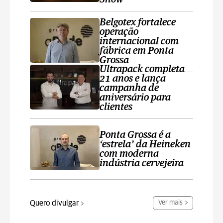
Belgotex fortalece
operação
internacional com
fábrica em Ponta
Grossa
Ultrapack completa
21 anos e lança
campanha de
aniversário para
clientes
Ponta Grossa é a
‘estrela’ da Heineken
com moderna
indústria cervejeira
Quero divulgar
Ver mais