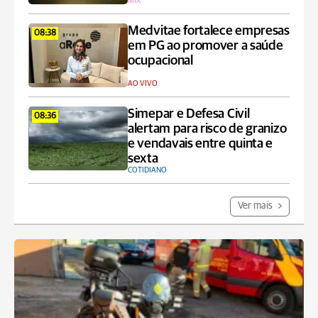
MIX
Medvitae fortalece empresas
08:38
em PG ao promover a saúde
ocupacional
AO VIVO
Simepar e Defesa Civil
08:36
alertam para risco de granizo
e vendavais entre quinta e
sexta
COTIDIANO
Ver mais