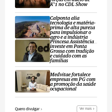
K’1 no CDL Show
Calponta alia
tecnologia e matéria-
prima de alta pureza
para impulsionar o
agro e a indústria
Princesa Assistência
investe em Ponta
Grossa com tradição
e cuidado com as
famílias
Medvitae fortalece
empresas em PG com
a promoção da saúde
ocupacional
Quero divulgar
Ver mais