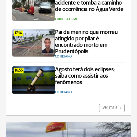
acidente e tomba a caminho
de ocorrência no Água Verde
CURITIBA E RMC
Pai de menino que morreu
17:14
atingido por pilar é
encontrado morto em
Prudentópolis
COTIDIANO
Agosto terá dois eclipses;
16:55
saiba como assistir aos
fenômenos
COTIDIANO
Ver mais