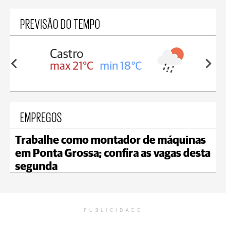
PREVISÃO DO TEMPO
Carambeí
in 18°C
max 20°C
min 18°C
EMPREGOS
Trabalhe como montador de máquinas
em Ponta Grossa; confira as vagas desta
segunda
PUBLICIDADE