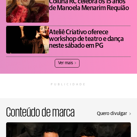
Coluna RC celebra os 15 anos
de Manoela Menarim Requião
Ateliê Criativo oferece
workshop de teatro e dança
neste sábado em PG
Ver mais
PUBLICIDADE
Conteúdo de marca
Quero divulgar