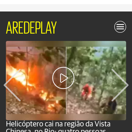
AREDEPLAY
Helicóptero cai na região da Vista
C
Chinesa, no Rio; quatro pessoas
a