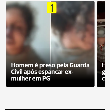
1
Homem é preso pela Guarda
Ho
Civil após espancar ex-
gr
mulher em PG
co