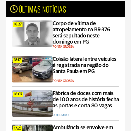
ÚLTIMAS NOTÍCIAS
Corpo de vítima de
18:27
atropelamento na BR-376
será sepultado neste
domingo em PG
PONTA GROSSA
Colisão lateral entre veículos
18:17
é registrada na região do
Santa Paula em PG
PONTA GROSSA
Fábrica de doces com mais
18:07
de 100 anos de história fecha
as portas e corta 80 vagas
COTIDIANO
Ambulância se envolve em
17:25