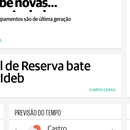
be novas
oniveladoras
ipamentos são de última geração
S
 de Reserva bate
 Ideb
CAMPOS GERAIS
PREVISÃO DO TEMPO
Carambeí