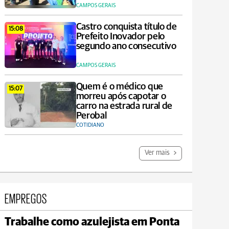
CAMPOS GERAIS
Castro conquista título de
15:08
Prefeito Inovador pelo
segundo ano consecutivo
CAMPOS GERAIS
Quem é o médico que
15:07
morreu após capotar o
carro na estrada rural de
Perobal
COTIDIANO
Ver mais
EMPREGOS
Trabalhe como azulejista em Ponta
Jaguariaíva