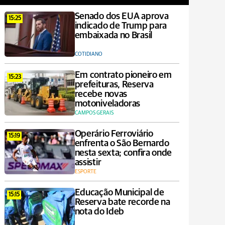
Senado dos EUA aprova
15:25
indicado de Trump para
embaixada no Brasil
COTIDIANO
Em contrato pioneiro em
15:23
prefeituras, Reserva
recebe novas
motoniveladoras
CAMPOS GERAIS
Operário Ferroviário
15:19
enfrenta o São Bernardo
nesta sexta; confira onde
assistir
ESPORTE
Educação Municipal de
15:15
Reserva bate recorde na
nota do Ideb