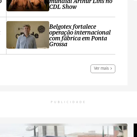
o
mundial Arthur Lins no
CDL Show
Belgotex fortalece
a
operação internacional
com fábrica em Ponta
Grossa
Ver mais
PUBLICIDADE