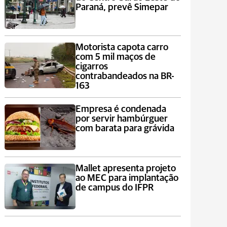
Paraná, prevê Simepar
Motorista capota carro
com 5 mil maços de
cigarros
contrabandeados na BR-
163
Empresa é condenada
por servir hambúrguer
com barata para grávida
Mallet apresenta projeto
ao MEC para implantação
de campus do IFPR