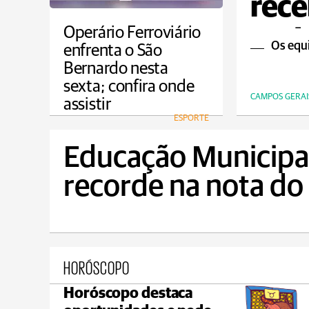
rece
mot
Operário Ferroviário
Os equ
enfrenta o São
Bernardo nesta
sexta; confira onde
CAMPOS GERAI
assistir
ESPORTE
Educação Municipal
recorde na nota do
HORÓSCOPO
Horóscopo destaca
Castro