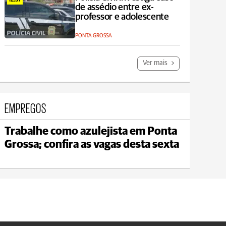
12:37
de assédio entre ex-
professor e adolescente
PONTA GROSSA
Ver mais
EMPREGOS
Trabalhe como azulejista em Ponta
Jaguariaíva
Grossa; confira as vagas desta sexta
max 19°C
min 18°C