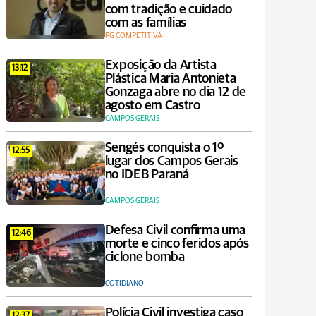
com tradição e cuidado
com as famílias
PG COMPETITIVA
Exposição da Artista
13:12
Plástica Maria Antonieta
Gonzaga abre no dia 12 de
agosto em Castro
CAMPOS GERAIS
Sengés conquista o 1º
12:55
lugar dos Campos Gerais
no IDEB Paraná
CAMPOS GERAIS
Defesa Civil confirma uma
12:46
morte e cinco feridos após
ciclone bomba
COTIDIANO
Polícia Civil investiga caso