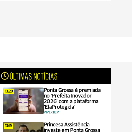
ÚLTIMAS NOTÍCIAS
Ponta Grossa é premiada
13:20
no ‘Prefeita Inovador
2026’ com a plataforma
'ElaProtegida'
VIVER BEM
Princesa Assistência
13:19
investe em Ponta Grossa