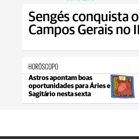
Sengés conquista o 
Campos Gerais no 
HORÓSCOPO
Astros apontam boas
Castro
oportunidades para Áries e
max 18°C
min 18°C
Sagitário nesta sexta