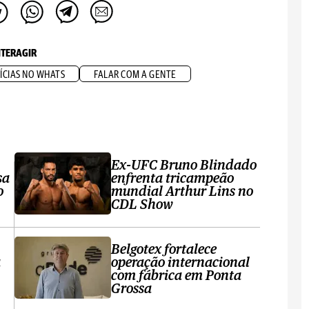
NTERAGIR
ÍCIAS NO WHATS
FALAR COM A GENTE
Ex-UFC Bruno Blindado
sa
enfrenta tricampeão
o
mundial Arthur Lins no
CDL Show
Belgotex fortalece
a
operação internacional
com fábrica em Ponta
Grossa