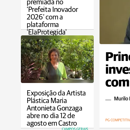
premiada no
‘Prefeita Inovador
2026’ com a
plataforma
'ElaProtegida'
VIVER BEM
Prin
inve
com 
com 
Exposição da Artista
Murilo 
Plástica Maria
Antonieta Gonzaga
abre no dia 12 de
PG COMPETITI
agosto em Castro
CAMPOS GERAIS