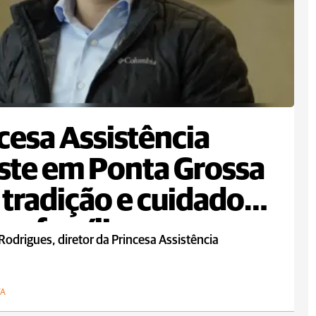
cesa Assistência
ste em Ponta Grossa
tradição e cuidado
as famílias
Rodrigues, diretor da Princesa Assistência
VA