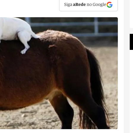
Siga
aRede
no Google