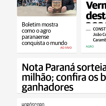
Verm
dest
202
Boletim mostra
CONSTE
como o agro
João Co
paranaense
Caramb
conquista o mundo
AGRO
AO VIVO
Nota Paraná sorteia
milhão; confira os b
ganhadores
HORÓSCOPO