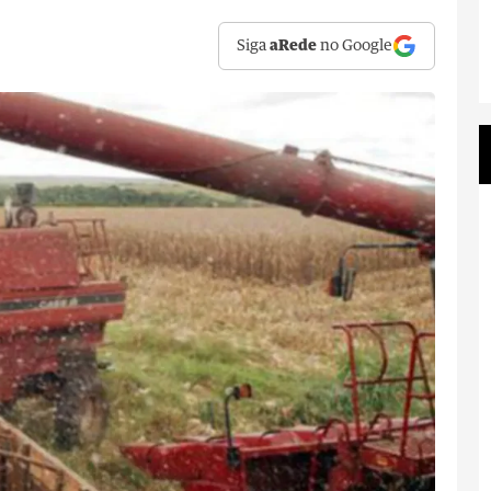
Siga
aRede
no Google