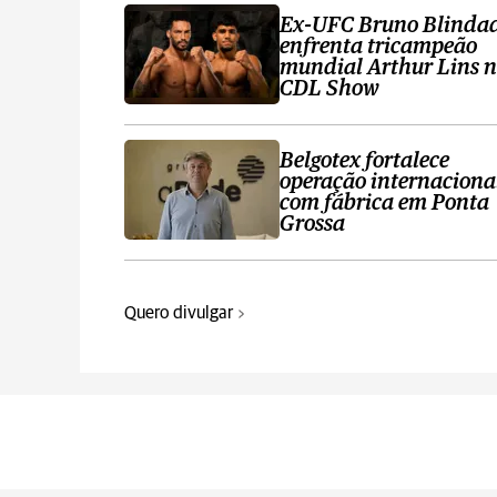
Ex-UFC Bruno Blinda
enfrenta tricampeão
mundial Arthur Lins 
CDL Show
Belgotex fortalece
operação internaciona
com fábrica em Ponta
Grossa
Quero divulgar