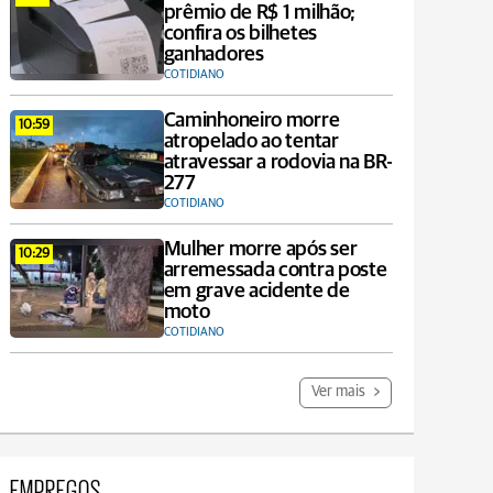
prêmio de R$ 1 milhão;
confira os bilhetes
ganhadores
COTIDIANO
Caminhoneiro morre
10:59
atropelado ao tentar
atravessar a rodovia na BR-
277
COTIDIANO
Mulher morre após ser
10:29
arremessada contra poste
em grave acidente de
moto
COTIDIANO
Ver mais
EMPREGOS