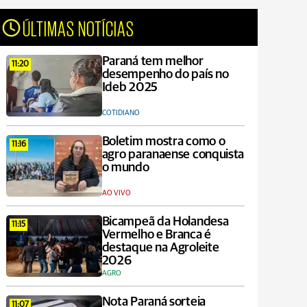
ÚLTIMAS NOTÍCIAS
Paraná tem melhor
11:20
desempenho do país no
Ideb 2025
COTIDIANO
Boletim mostra como o
11:16
agro paranaense conquista
o mundo
AO VIVO
Bicampeã da Holandesa
11:15
Vermelho e Branca é
destaque na Agroleite
2026
AGRO
Nota Paraná sorteia
11:07