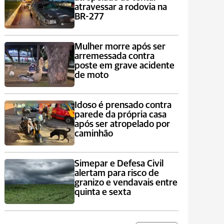
atravessar a rodovia na
BR-277
Mulher morre após ser
arremessada contra
poste em grave acidente
de moto
Idoso é prensado contra
parede da própria casa
após ser atropelado por
caminhão
Simepar e Defesa Civil
alertam para risco de
granizo e vendavais entre
quinta e sexta