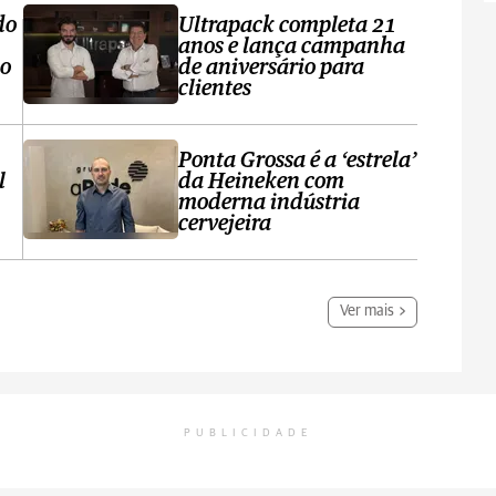
do
Ultrapack completa 21
anos e lança campanha
no
de aniversário para
clientes
Ponta Grossa é a ‘estrela’
l
da Heineken com
moderna indústria
cervejeira
Ver mais
PUBLICIDADE