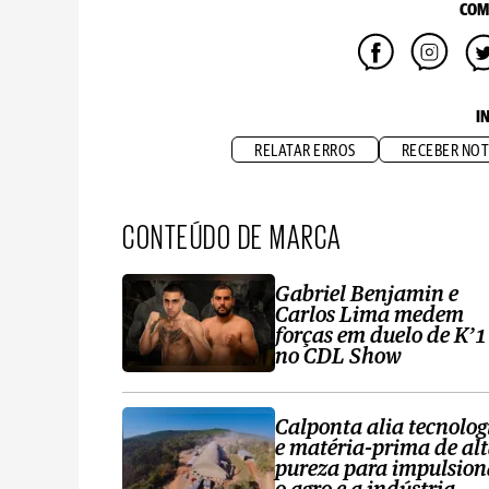
COM
I
RELATAR ERROS
RECEBER NOT
CONTEÚDO DE MARCA
Gabriel Benjamin e
Carlos Lima medem
forças em duelo de K’1
no CDL Show
Calponta alia tecnolog
e matéria-prima de al
pureza para impulsion