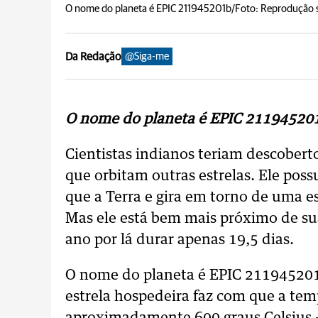
O nome do planeta é EPIC 211945201b/Foto: Reprodução s
Da Redação
@Siga-me
O nome do planeta é EPIC 21194520
Cientistas indianos teriam descobert
que orbitam outras estrelas. Ele po
que a Terra e gira em torno de uma es
Mas ele está bem mais próximo de sua 
ano por lá durar apenas 19,5 dias.
O nome do planeta é EPIC 21194520
estrela hospedeira faz com que a temp