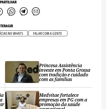
PARTILHAR
NTERAGIR
ÍCIAS NO WHATS
FALAR COM A GENTE
Princesa Assistência
investe em Ponta Grossa
com tradição e cuidado
com as famílias
ia
Medvitae fortalece
ta
empresas em PG com a
ar
promoção da saúde