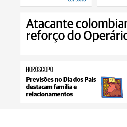
COTIDIANO
Atacante colombia
reforço do Operário
HORÓSCOPO
Previsões no Dia dos Pais
Castro
destacam família e
C
max 21°C
min 18°C
relacionamentos