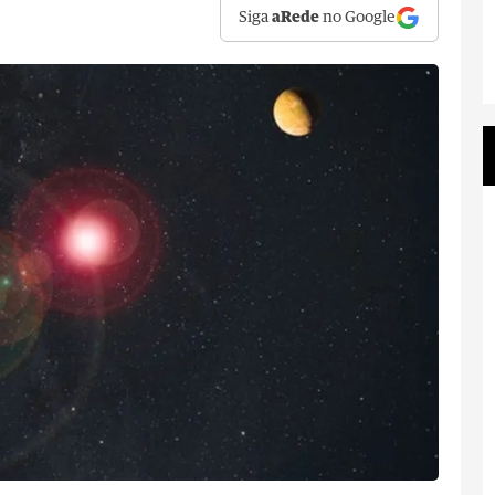
Siga
aRede
no Google