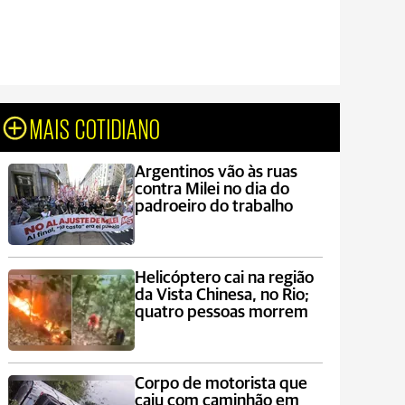
MAIS COTIDIANO
Argentinos vão às ruas
contra Milei no dia do
padroeiro do trabalho
Helicóptero cai na região
da Vista Chinesa, no Rio;
quatro pessoas morrem
Corpo de motorista que
caiu com caminhão em