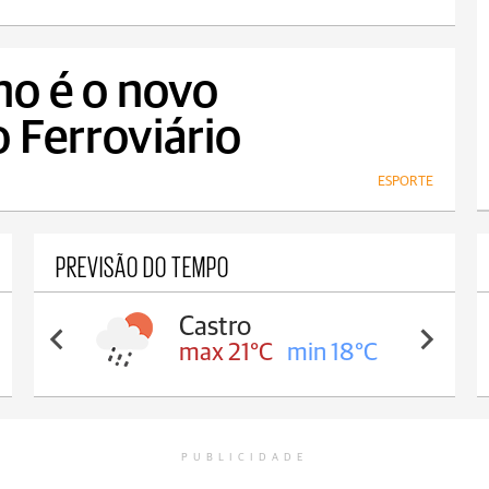
no é o novo
 Ferroviário
ESPORTE
PREVISÃO DO TEMPO
Carambeí
max 20°C
min 18°C
PUBLICIDADE