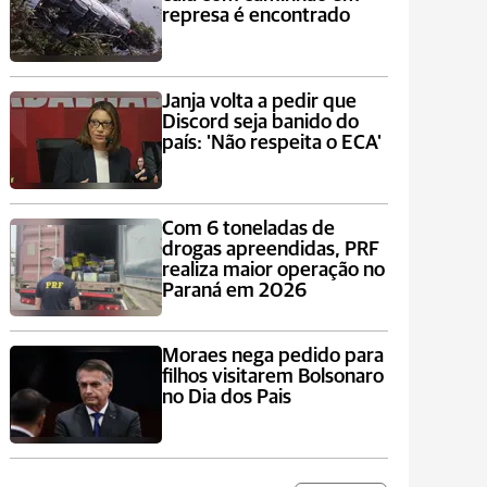
represa é encontrado
Janja volta a pedir que
Discord seja banido do
país: 'Não respeita o ECA'
Com 6 toneladas de
drogas apreendidas, PRF
realiza maior operação no
Paraná em 2026
Moraes nega pedido para
filhos visitarem Bolsonaro
no Dia dos Pais