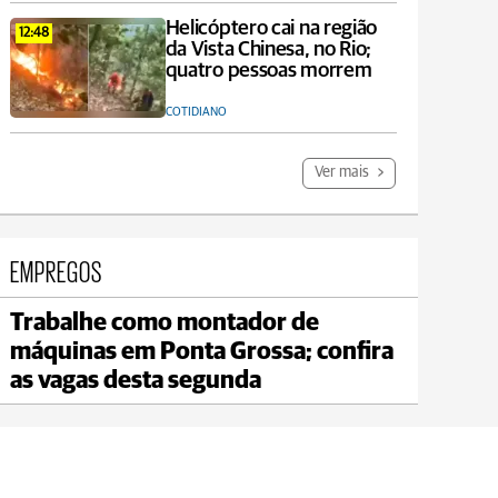
Helicóptero cai na região
12:48
da Vista Chinesa, no Rio;
quatro pessoas morrem
COTIDIANO
Ver mais
EMPREGOS
Trabalhe como montador de
Jaguariaíva
máquinas em Ponta Grossa; confira
max 20°C
min 18°C
as vagas desta segunda