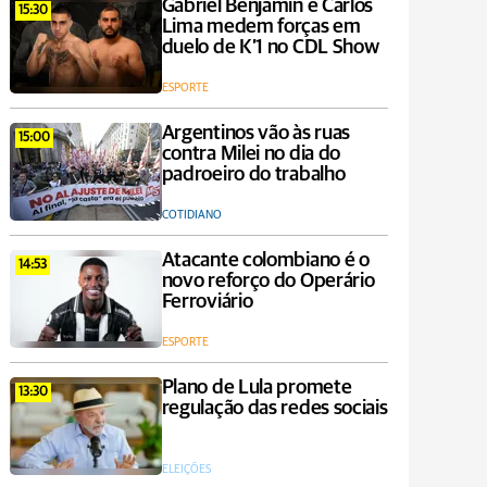
Gabriel Benjamin e Carlos
15:30
Lima medem forças em
duelo de K’1 no CDL Show
ESPORTE
Argentinos vão às ruas
15:00
contra Milei no dia do
padroeiro do trabalho
COTIDIANO
Atacante colombiano é o
14:53
novo reforço do Operário
Ferroviário
ESPORTE
Plano de Lula promete
13:30
regulação das redes sociais
ELEIÇÕES