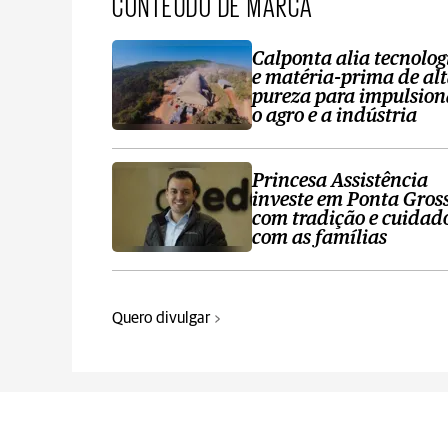
CONTEÚDO DE MARCA
Calponta alia tecnolog
e matéria-prima de al
pureza para impulsion
o agro e a indústria
Princesa Assistência
investe em Ponta Gros
com tradição e cuidad
com as famílias
Quero divulgar