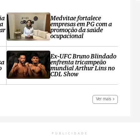
ia
Medvitae fortalece
ta
empresas em PG com a
ar
promoção da saúde
ocupacional
Ex-UFC Bruno Blindado
sa
enfrenta tricampeão
o
mundial Arthur Lins no
CDL Show
Ver mais
PUBLICIDADE