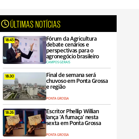
ÚLTIMAS NOTÍCIAS
Fórum da Agricultura
18:45
debate cenários e
perspectivas para o
agronegócio brasileiro
CAMPOS GERAIS
Final de semana será
18:30
chuvoso em Ponta Grossa
e região
PONTA GROSSA
Escritor Phellip Willian
18:26
lança 'A fumaça' nesta
sexta em Ponta Grossa
PONTA GROSSA