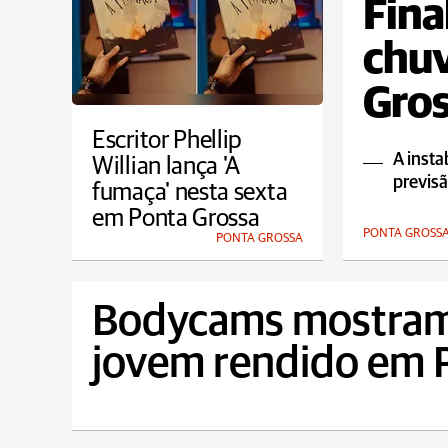
Fina
chu
Gros
Escritor Phellip
A insta
Willian lança 'A
previs
fumaça' nesta sexta
em Ponta Grossa
PONTA GROSS
PONTA GROSSA
Bodycams mostra
jovem rendido em P