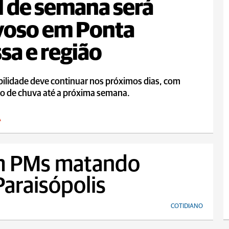
l de semana será
voso em Ponta
sa e região
bilidade deve continuar nos próximos dias, com
ão de chuva até a próxima semana.
A
m PMs matando
araisópolis
COTIDIANO