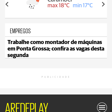
in 18°C
max 18°C
min 17°C
EMPREGOS
Trabalhe como montador de máquinas
em Ponta Grossa; confira as vagas desta
segunda
PUBLICIDADE
AREDEPLAY