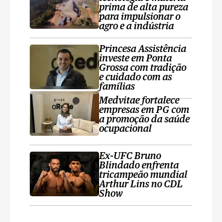
prima de alta pureza
para impulsionar o
agro e a indústria
Princesa Assistência
investe em Ponta
Grossa com tradição
e cuidado com as
famílias
Medvitae fortalece
empresas em PG com
a promoção da saúde
ocupacional
Ex-UFC Bruno
Blindado enfrenta
tricampeão mundial
Arthur Lins no CDL
Show