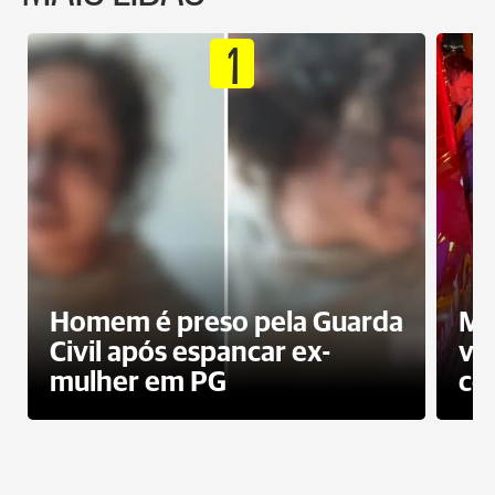
1
Homem é preso pela Guarda
Mo
Civil após espancar ex-
vo
mulher em PG
co