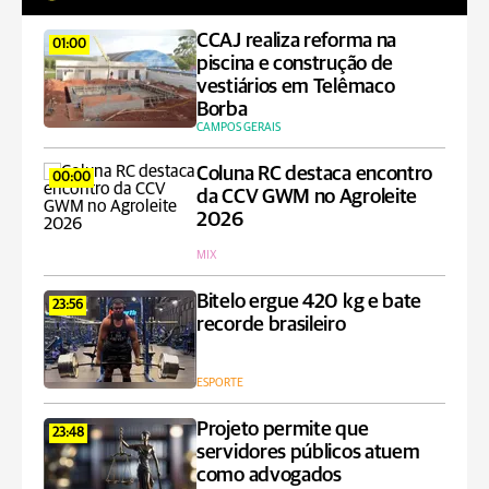
CCAJ realiza reforma na
01:00
piscina e construção de
vestiários em Telêmaco
Borba
CAMPOS GERAIS
Coluna RC destaca encontro
00:00
da CCV GWM no Agroleite
2026
MIX
Bitelo ergue 420 kg e bate
23:56
recorde brasileiro
ESPORTE
Projeto permite que
23:48
servidores públicos atuem
como advogados