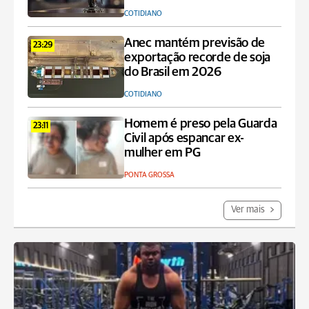
COTIDIANO
Anec mantém previsão de
23:29
exportação recorde de soja
do Brasil em 2026
COTIDIANO
Homem é preso pela Guarda
23:11
Civil após espancar ex-
mulher em PG
PONTA GROSSA
Ver mais