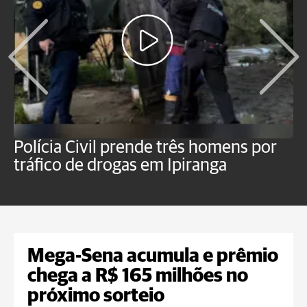
Polícia Civil prende três homens por
P
tráfico de drogas em Ipiranga
c
f
Mega-Sena acumula e prêmio
chega a R$ 165 milhões no
próximo sorteio