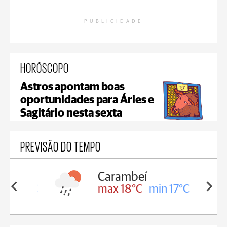
PUBLICIDADE
HORÓSCOPO
Astros apontam boas
oportunidades para Áries e
Sagitário nesta sexta
PREVISÃO DO TEMPO
Carambeí
in 18°C
max 18°C
min 17°C