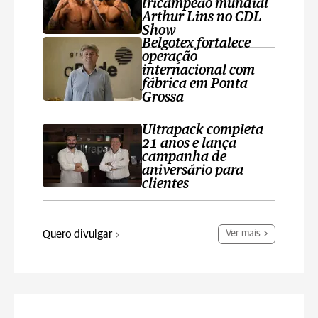
tricampeão mundial
Arthur Lins no CDL
Show
Belgotex fortalece
operação
internacional com
fábrica em Ponta
Grossa
Ultrapack completa
21 anos e lança
campanha de
aniversário para
clientes
Quero divulgar
Ver mais