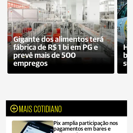
Gigante dos alimentos terá
fábrica de R$ 1 bi em PG e
Ho
prevê mais de 500
bo
empregos
su
MAIS COTIDIANO
Pix amplia participação nos
pagamentos em bares e