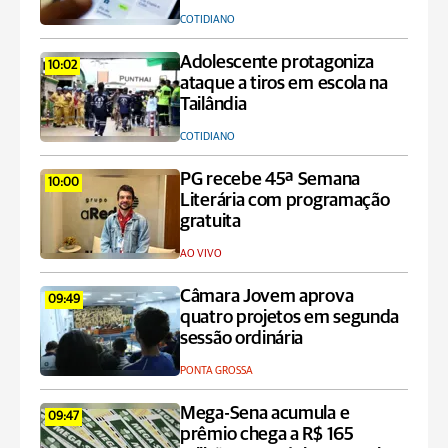
COTIDIANO
Adolescente protagoniza
10:02
ataque a tiros em escola na
Tailândia
COTIDIANO
PG recebe 45ª Semana
10:00
Literária com programação
gratuita
AO VIVO
Câmara Jovem aprova
09:49
quatro projetos em segunda
sessão ordinária
PONTA GROSSA
Mega-Sena acumula e
09:47
prêmio chega a R$ 165