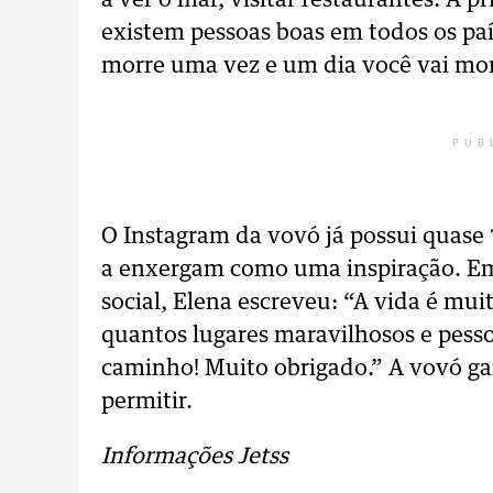
a ver o mar, visitar restaurantes. A p
existem pessoas boas em todos os paí
morre uma vez e um dia você vai morr
PUB
O Instagram da vovó já possui quase 
a enxergam como uma inspiração. Em
social, Elena escreveu: “A vida é mui
quantos lugares maravilhosos e pess
caminho! Muito obrigado.” A vovó gar
permitir.
Informações Jetss