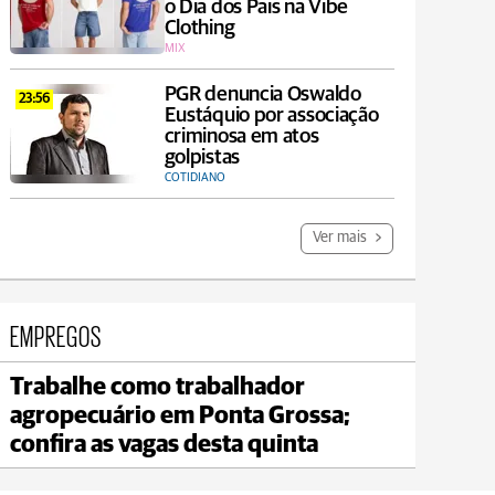
o Dia dos Pais na Vibe
Clothing
MIX
PGR denuncia Oswaldo
23:56
Eustáquio por associação
criminosa em atos
golpistas
COTIDIANO
Ver mais
EMPREGOS
Trabalhe como trabalhador
Jaguariaíva
agropecuário em Ponta Grossa;
max 21°C
min 20°C
confira as vagas desta quinta