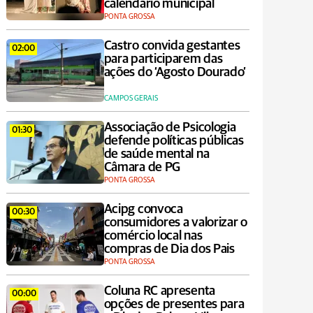
calendário municipal
PONTA GROSSA
Castro convida gestantes
02:00
para participarem das
ações do ‘Agosto Dourado’
CAMPOS GERAIS
Associação de Psicologia
01:30
defende políticas públicas
de saúde mental na
Câmara de PG
PONTA GROSSA
Acipg convoca
00:30
consumidores a valorizar o
comércio local nas
compras de Dia dos Pais
PONTA GROSSA
Coluna RC apresenta
00:00
opções de presentes para