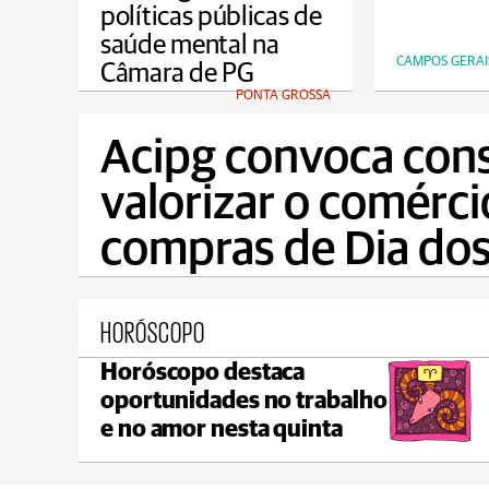
políticas públicas de
saúde mental na
CAMPOS GERAI
Câmara de PG
PONTA GROSSA
Acipg convoca con
valorizar o comérci
compras de Dia dos
HORÓSCOPO
Horóscopo destaca
Castro
oportunidades no trabalho
C
max 21°C
min 19°C
e no amor nesta quinta