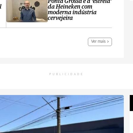
Ponta Grossa é a ‘estrela’
l
da Heineken com
moderna indústria
cervejeira
Ver mais
PUBLICIDADE