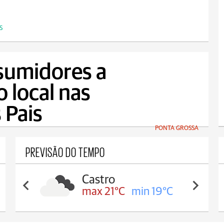
S
sumidores a
o local nas
 Pais
PONTA GROSSA
PREVISÃO DO TEMPO
Carambeí
max 21°C
min 18°C