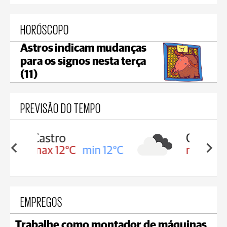
HORÓSCOPO
Astros indicam mudanças
para os signos nesta terça
(11)
PREVISÃO DO TEMPO
Carambeí
in 12°C
max 12°C
min 11°C
EMPREGOS
Trabalhe como montador de máquinas