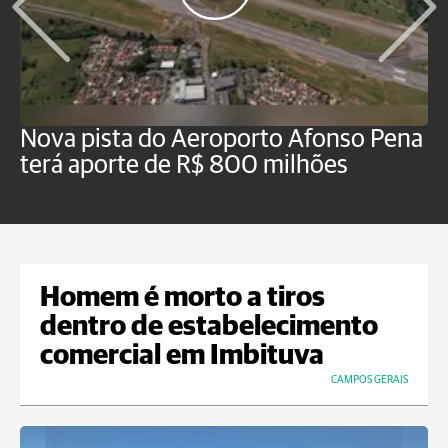
Nova pista do Aeroporto Afonso Pena
V
terá aporte de R$ 800 milhões
t
Homem é morto a tiros
dentro de estabelecimento
comercial em Imbituva
CAMPOS GERAIS