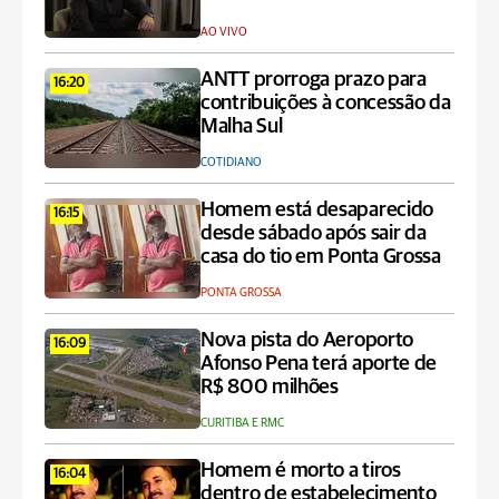
AO VIVO
ANTT prorroga prazo para
16:20
contribuições à concessão da
Malha Sul
COTIDIANO
Homem está desaparecido
16:15
desde sábado após sair da
casa do tio em Ponta Grossa
PONTA GROSSA
Nova pista do Aeroporto
16:09
Afonso Pena terá aporte de
R$ 800 milhões
CURITIBA E RMC
Homem é morto a tiros
16:04
dentro de estabelecimento