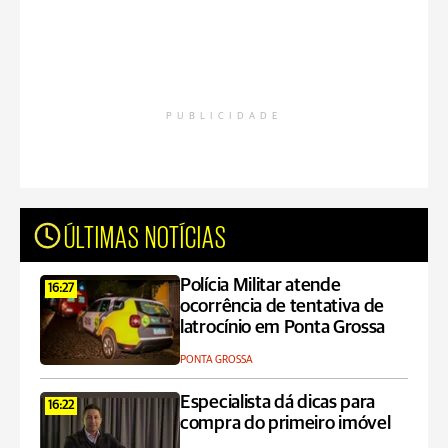
PUBLICIDADE
ÚLTIMAS NOTÍCIAS
Polícia Militar atende
16:27
ocorrência de tentativa de
latrocínio em Ponta Grossa
PONTA GROSSA
Especialista dá dicas para
16:22
compra do primeiro imóvel