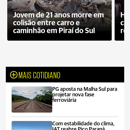
Jovem de 21 anos morre em
Ho
colisão entre carro e
ca
caminhão em Piraí do Sul
ro
MAIS COTIDIANO
PG aposta na Malha Sul para
projetar nova fase
ferroviária
Com estabilidade do clima,
IAT reabre Pico Paraná,