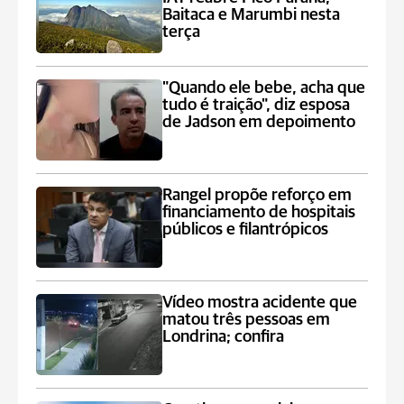
Baitaca e Marumbi nesta
terça
"Quando ele bebe, acha que
tudo é traição", diz esposa
de Jadson em depoimento
Rangel propõe reforço em
financiamento de hospitais
públicos e filantrópicos
Vídeo mostra acidente que
matou três pessoas em
Londrina; confira