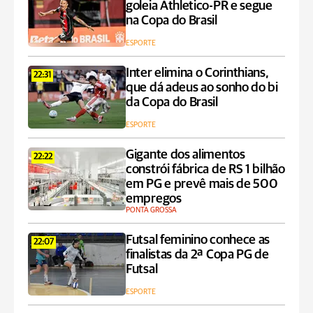
goleia Athletico-PR e segue
na Copa do Brasil
ESPORTE
Inter elimina o Corinthians,
22:31
que dá adeus ao sonho do bi
da Copa do Brasil
ESPORTE
Gigante dos alimentos
22:22
constrói fábrica de RS 1 bilhão
em PG e prevê mais de 500
empregos
PONTA GROSSA
Futsal feminino conhece as
22:07
finalistas da 2ª Copa PG de
Futsal
ESPORTE