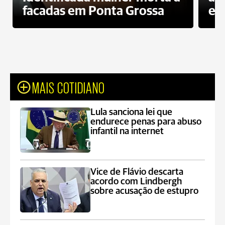
facadas em Ponta Grossa
es
MAIS COTIDIANO
Lula sanciona lei que
endurece penas para abuso
infantil na internet
Vice de Flávio descarta
acordo com Lindbergh
sobre acusação de estupro