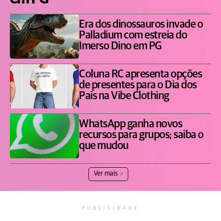
Era dos dinossauros invade o
Palladium com estreia do
Imerso Dino em PG
Coluna RC apresenta opções
de presentes para o Dia dos
Pais na Vibe Clothing
WhatsApp ganha novos
recursos para grupos; saiba o
que mudou
Ver mais
PUBLICIDADE