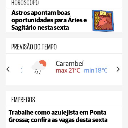
HORÓSCOPO
Astros apontam boas
oportunidades para Áries e
Sagitário nesta sexta
PREVISÃO DO TEMPO
Carambeí
in 18°C
max 21°C
min 18°C
EMPREGOS
Trabalhe como azulejista em Ponta
Grossa; confira as vagas desta sexta