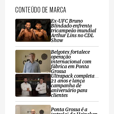
CONTEÚDO DE MARCA
Ex-UFC Bruno
Blindado enfrenta
tricampeão mundial
Arthur Lins no CDL
Show
Belgotex fortalece
operação
internacional com
fábrica em Ponta
Grossa
Ultrapack completa
21 anos e lança
campanha de
aniversário para
clientes
Ponta Grossa é a