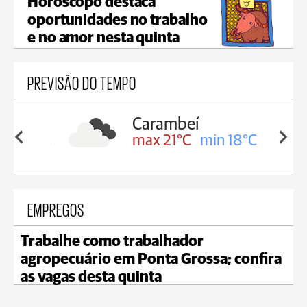
Horóscopo destaca
oportunidades no trabalho
e no amor nesta quinta
PREVISÃO DO TEMPO
Carambeí
in 19°C
max 21°C
min 18°C
EMPREGOS
Trabalhe como trabalhador
agropecuário em Ponta Grossa; confira
as vagas desta quinta