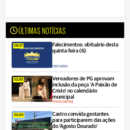
ÚLTIMAS NOTÍCIAS
Falecimentos: obituário desta
06:27
quinta-feira (6)
OBITUÁRIO
Vereadores de PG aprovam
02:30
inclusão da peça 'A Paixão de
Cristo' no calendário
municipal
PONTA GROSSA
Castro convida gestantes
02:00
para participarem das ações
do ‘Agosto Dourado’