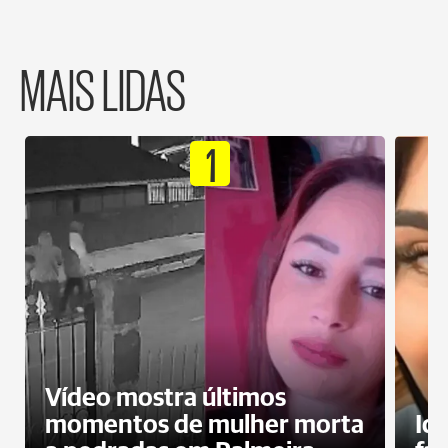
MAIS LIDAS
1
Vídeo mostra últimos
momentos de mulher morta
Id