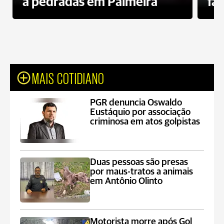
a pedradas em Palmeira
fa
MAIS COTIDIANO
PGR denuncia Oswaldo
Eustáquio por associação
criminosa em atos golpistas
Duas pessoas são presas
por maus-tratos a animais
em Antônio Olinto
Motorista morre após Gol