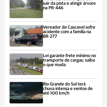
sair da pista e atingir árvore
na PR-446
Vereador de Cascavel sofre
acidente com a família na
BR-277
Lei garante frete mínimo no
transporte de cargas; saiba
o que muda
Rio Grande do Sul terá
chuva intensa e ventos de
até 100 km/h