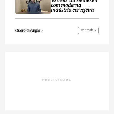
‘estrela’ da Heineken
com moderna
indústria cervejeira
Quero divulgar
Ver mais
PUBLICIDADE