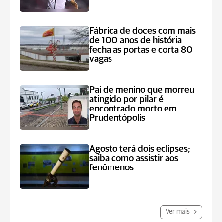
Fábrica de doces com mais
de 100 anos de história
fecha as portas e corta 80
vagas
Pai de menino que morreu
atingido por pilar é
encontrado morto em
Prudentópolis
Agosto terá dois eclipses;
saiba como assistir aos
fenômenos
Ver mais