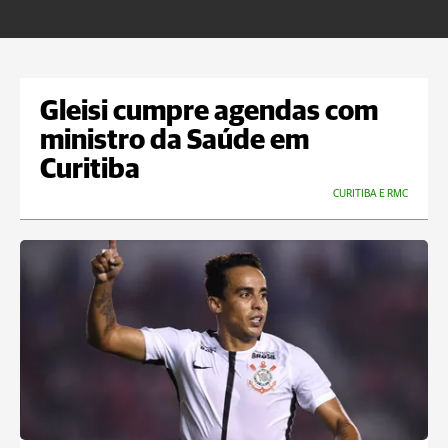
m
Gleisi cumpre agendas com
ministro da Saúde em
Curitiba
CURITIBA E RMC