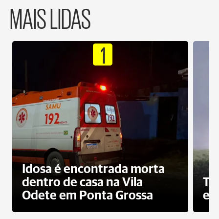
MAIS LIDAS
1
Idosa é encontrada morta
dentro de casa na Vila
To
Odete em Ponta Grossa
e 