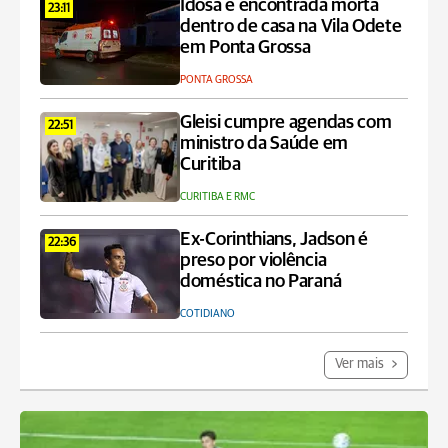
Idosa é encontrada morta
23:11
dentro de casa na Vila Odete
em Ponta Grossa
PONTA GROSSA
Gleisi cumpre agendas com
22:51
ministro da Saúde em
Curitiba
CURITIBA E RMC
Ex-Corinthians, Jadson é
22:36
preso por violência
doméstica no Paraná
COTIDIANO
Ver mais