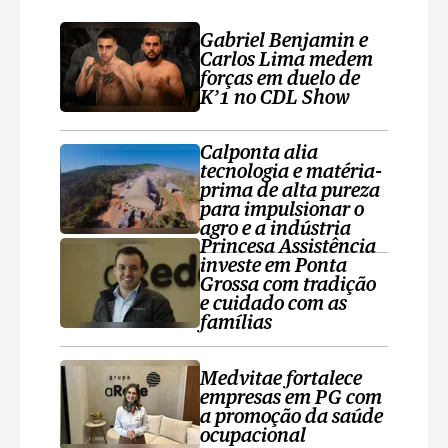
Gabriel Benjamin e
Carlos Lima medem
forças em duelo de
K’1 no CDL Show
Calponta alia
tecnologia e matéria-
prima de alta pureza
para impulsionar o
agro e a indústria
Princesa Assistência
investe em Ponta
Grossa com tradição
e cuidado com as
famílias
Medvitae fortalece
empresas em PG com
a promoção da saúde
ocupacional