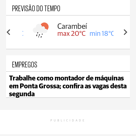
PREVISÃO DO TEMPO
Carambeí
in 18°C
max 20°C
min 18°C
EMPREGOS
Trabalhe como montador de máquinas
em Ponta Grossa; confira as vagas desta
segunda
PUBLICIDADE