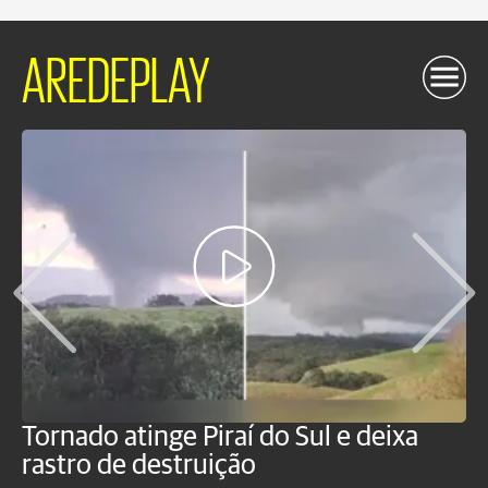
AREDEPLAY
Tornado atinge Piraí do Sul e deixa
H
rastro de destruição
C