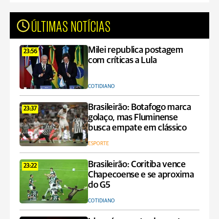
ÚLTIMAS NOTÍCIAS
Milei republica postagem
23:56
com críticas a Lula
COTIDIANO
Brasileirão: Botafogo marca
23:37
golaço, mas Fluminense
busca empate em clássico
ESPORTE
Brasileirão: Coritiba vence
23:22
Chapecoense e se aproxima
do G5
COTIDIANO