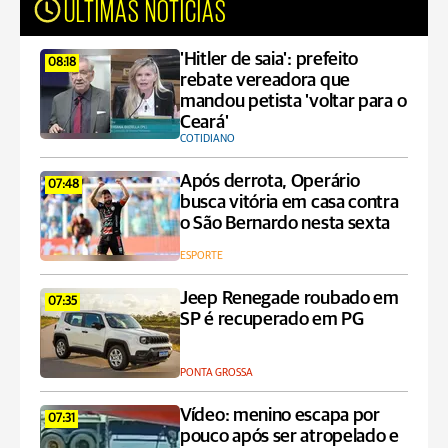
ÚLTIMAS NOTÍCIAS
'Hitler de saia': prefeito
08:18
rebate vereadora que
mandou petista 'voltar para o
Ceará'
COTIDIANO
Após derrota, Operário
07:48
busca vitória em casa contra
o São Bernardo nesta sexta
ESPORTE
Jeep Renegade roubado em
07:35
SP é recuperado em PG
PONTA GROSSA
Vídeo: menino escapa por
07:31
pouco após ser atropelado e