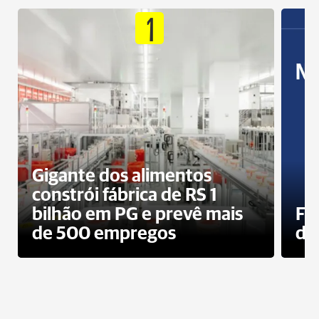
1
Gigante dos alimentos
constrói fábrica de RS 1
bilhão em PG e prevê mais
Fa
de 500 empregos
des