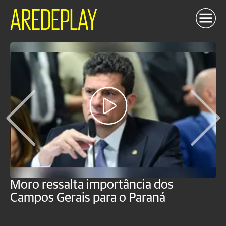
AREDEPLAY
Moro ressalta importância dos
E
Campos Gerais para o Paraná
m