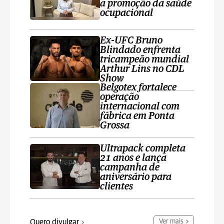
a promoção da saúde
ocupacional
Ex-UFC Bruno
Blindado enfrenta
tricampeão mundial
Arthur Lins no CDL
Show
Belgotex fortalece
operação
internacional com
fábrica em Ponta
Grossa
Ultrapack completa
21 anos e lança
campanha de
aniversário para
clientes
Quero divulgar
Ver mais