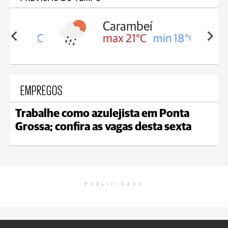
Carambeí
in 18°C
max 21°C
min 18°C
EMPREGOS
Trabalhe como azulejista em Ponta
Grossa; confira as vagas desta sexta
PUBLICIDADE