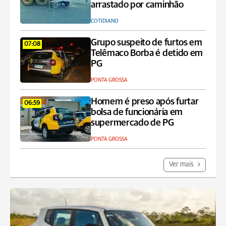
arrastado por caminhão
COTIDIANO
Grupo suspeito de furtos em
07:08
Telêmaco Borba é detido em
PG
PONTA GROSSA
Homem é preso após furtar
06:59
bolsa de funcionária em
supermercado de PG
PONTA GROSSA
Ver mais