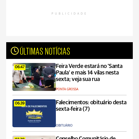
PUBLICIDADE
ÚLTIMAS NOTÍCIAS
Feira Verde estará no 'Santa
06:47
Paula' e mais 14 vilas nesta
sexta; veja sua rua
PONTA GROSSA
Falecimentos: obituário desta
06:39
sexta-feira (7)
OBITUÁRIO
Conselho Comunitário de