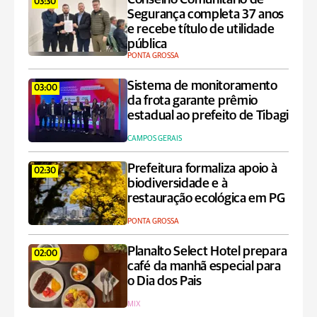
03:30
Segurança completa 37 anos
e recebe título de utilidade
pública
PONTA GROSSA
Sistema de monitoramento
03:00
da frota garante prêmio
estadual ao prefeito de Tibagi
CAMPOS GERAIS
Prefeitura formaliza apoio à
02:30
biodiversidade e à
restauração ecológica em PG
PONTA GROSSA
Planalto Select Hotel prepara
02:00
café da manhã especial para
o Dia dos Pais
MIX