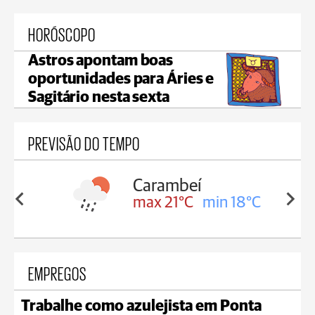
HORÓSCOPO
Astros apontam boas
oportunidades para Áries e
Sagitário nesta sexta
PREVISÃO DO TEMPO
Carambeí
in 18°C
max 21°C
min 18°C
EMPREGOS
Trabalhe como azulejista em Ponta