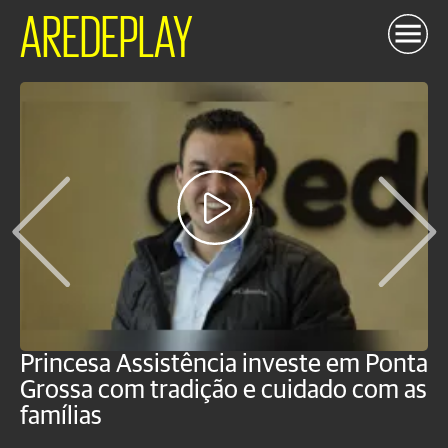
AREDEPLAY
Princesa Assistência investe em Ponta
F
Grossa com tradição e cuidado com as
e
famílias
P