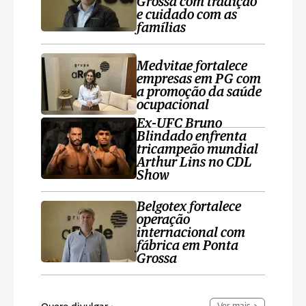
Grossa com tradição
e cuidado com as
famílias
Medvitae fortalece
empresas em PG com
a promoção da saúde
ocupacional
Ex-UFC Bruno
Blindado enfrenta
tricampeão mundial
Arthur Lins no CDL
Show
Belgotex fortalece
operação
internacional com
fábrica em Ponta
Grossa