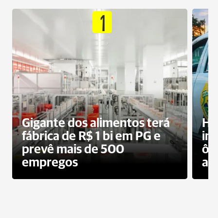
1
Gigante dos alimentos terá
Ho
fábrica de R$ 1 bi em PG e
im
prevê mais de 500
ôn
empregos
ac