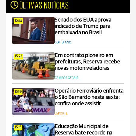
ÚLTIMAS NOTÍCIAS
Senado dos EUA aprova
15:25
indicado de Trump para
embaixada no Brasil
COTIDIANO
Em contrato pioneiro em
15:23
prefeituras, Reserva recebe
novas motoniveladoras
CAMPOS GERAIS
Operário Ferroviário enfrenta
15:19
o São Bernardo nesta sexta;
confira onde assistir
ESPORTE
Educação Municipal de
15:15
Reserva bate recorde na