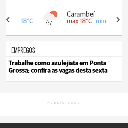
Carambeí
in 18°C
max 18°C
min 17°C
EMPREGOS
Trabalhe como azulejista em Ponta
Grossa; confira as vagas desta sexta
PUBLICIDADE