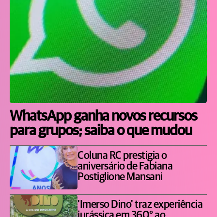
WhatsApp ganha novos recursos
para grupos; saiba o que mudou
Coluna RC prestigia o
aniversário de Fabiana
Postiglione Mansani
'Imerso Dino' traz experiência
jurássica em 360° ao