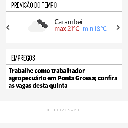
PREVISÃO DO TEMPO
Carambeí
in 19°C
max 21°C
min 18°C
EMPREGOS
Trabalhe como trabalhador
agropecuário em Ponta Grossa; confira
as vagas desta quinta
PUBLICIDADE