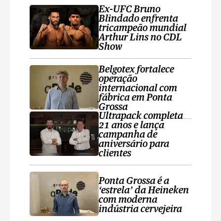
Ex-UFC Bruno
Blindado enfrenta
tricampeão mundial
Arthur Lins no CDL
Show
Belgotex fortalece
operação
internacional com
fábrica em Ponta
Grossa
Ultrapack completa
21 anos e lança
campanha de
aniversário para
clientes
Ponta Grossa é a
‘estrela’ da Heineken
com moderna
indústria cervejeira