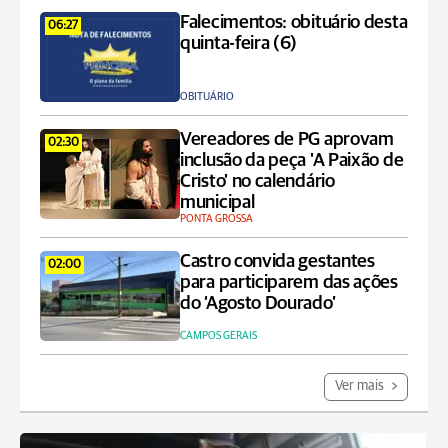
Falecimentos: obituário desta
06:27
quinta-feira (6)
OBITUÁRIO
Vereadores de PG aprovam
02:30
inclusão da peça 'A Paixão de
Cristo' no calendário
municipal
PONTA GROSSA
Castro convida gestantes
02:00
para participarem das ações
do ‘Agosto Dourado’
CAMPOS GERAIS
Ver mais