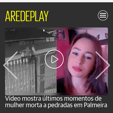
AREDEPLAY
Vídeo mostra últimos momentos de
"
mulher morta a pedradas em Palmeira
c
U