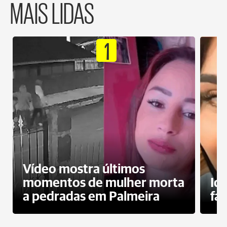
MAIS LIDAS
1
Vídeo mostra últimos
momentos de mulher morta
Id
a pedradas em Palmeira
fa