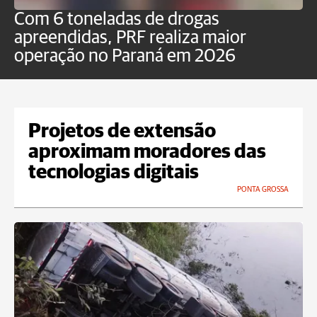
Com 6 toneladas de drogas
F
apreendidas, PRF realiza maior
p
operação no Paraná em 2026
Projetos de extensão
aproximam moradores das
tecnologias digitais
PONTA GROSSA