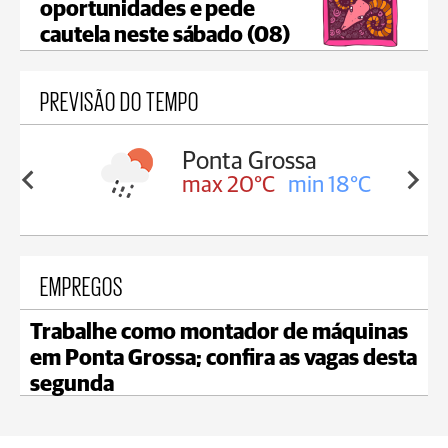
oportunidades e pede
cautela neste sábado (08)
PREVISÃO DO TEMPO
sa
Castro
in 18°C
max 21°C
min 18°C
EMPREGOS
Trabalhe como montador de máquinas
em Ponta Grossa; confira as vagas desta
segunda