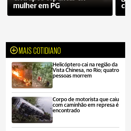
mulher em PG
co
MAIS COTIDIANO
Helicóptero cai na região da
Vista Chinesa, no Rio; quatro
pessoas morrem
Corpo de motorista que caiu
com caminhão em represa é
encontrado