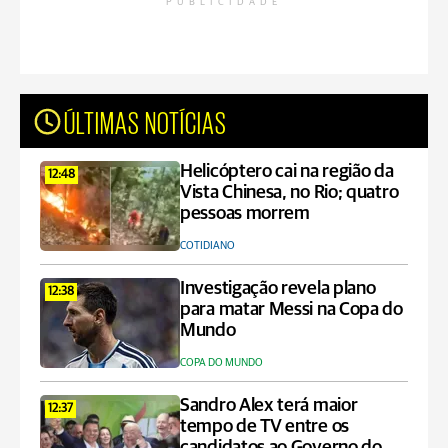
PUBLICIDADE
ÚLTIMAS NOTÍCIAS
Helicóptero cai na região da
12:48
Vista Chinesa, no Rio; quatro
pessoas morrem
COTIDIANO
Investigação revela plano
12:38
para matar Messi na Copa do
Mundo
COPA DO MUNDO
Sandro Alex terá maior
12:37
tempo de TV entre os
candidatos ao Governo do