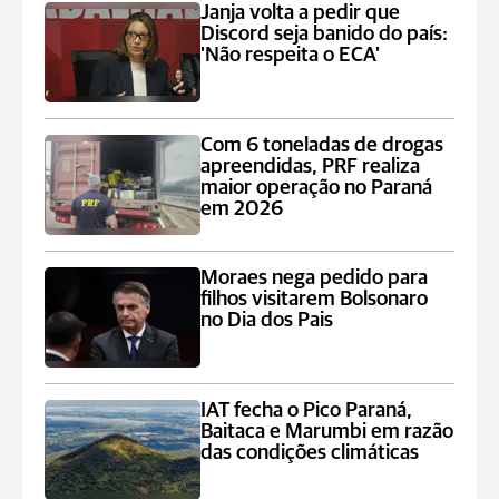
Janja volta a pedir que
Discord seja banido do país:
'Não respeita o ECA'
Com 6 toneladas de drogas
apreendidas, PRF realiza
maior operação no Paraná
em 2026
Moraes nega pedido para
filhos visitarem Bolsonaro
no Dia dos Pais
IAT fecha o Pico Paraná,
Baitaca e Marumbi em razão
das condições climáticas