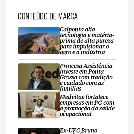
CONTEÚDO DE MARCA
Calponta alia
tecnologia e matéria-
prima de alta pureza
para impulsionar o
agro e a indústria
Princesa Assistência
investe em Ponta
Grossa com tradição
e cuidado com as
famílias
Medvitae fortalece
empresas em PG com
a promoção da saúde
ocupacional
Ex-UFC Bruno