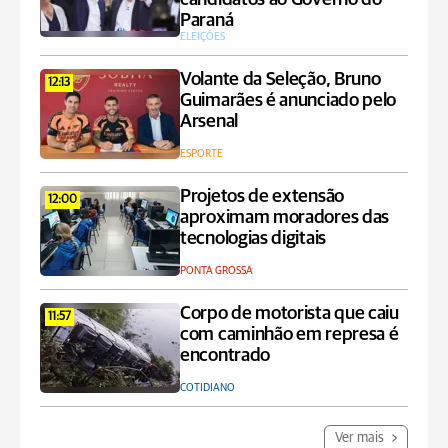
Paraná
ELEIÇÕES
Volante da Seleção, Bruno
12:13
Guimarães é anunciado pelo
Arsenal
ESPORTE
Projetos de extensão
12:00
aproximam moradores das
tecnologias digitais
PONTA GROSSA
Corpo de motorista que caiu
11:57
com caminhão em represa é
encontrado
COTIDIANO
Ver mais