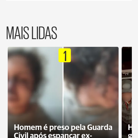
MAIS LIDAS
1
Homem é preso pela Guarda
Ho
Civil após espancar ex-
gr