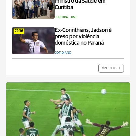
ministro da Saúde em
Curitiba
CURITIBA E RMC
Ex-Corinthians, Jadson é
22:36
preso por violência
doméstica no Paraná
COTIDIANO
Ver mais