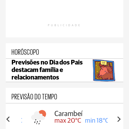
PUBLICIDADE
HORÓSCOPO
Previsões no Dia dos Pais
destacam família e
relacionamentos
PREVISÃO DO TEMPO
Carambeí
in 18°C
max 20°C
min 18°C