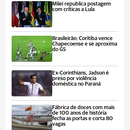
Milei republica postagem
com críticas a Lula
Brasileirão: Coritiba vence
Chapecoense e se aproxima
do G5
Ex-Corinthians, Jadson é
preso por violência
doméstica no Paraná
Fábrica de doces com mais
de 100 anos de história
fecha as portas e corta 80
vagas