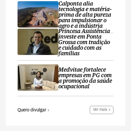
Calponta alia
tecnologia e matéria-
prima de alta pureza
para impulsionar o
agro e a indústria
Princesa Assistência
investe em Ponta
Grossa com tradição
e cuidado com as
famílias
Medvitae fortalece
empresas em PG com
a promoção da saúde
ocupacional
Quero divulgar
Ver mais