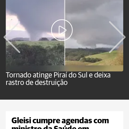
Tornado atinge Piraí do Sul e deixa
H
rastro de destruição
C
m
Gleisi cumpre agendas com