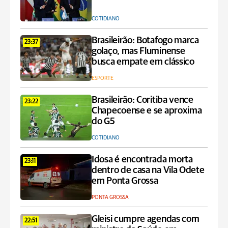
COTIDIANO
Brasileirão: Botafogo marca
23:37
golaço, mas Fluminense
busca empate em clássico
ESPORTE
Brasileirão: Coritiba vence
23:22
Chapecoense e se aproxima
do G5
COTIDIANO
Idosa é encontrada morta
23:11
dentro de casa na Vila Odete
em Ponta Grossa
PONTA GROSSA
Gleisi cumpre agendas com
22:51