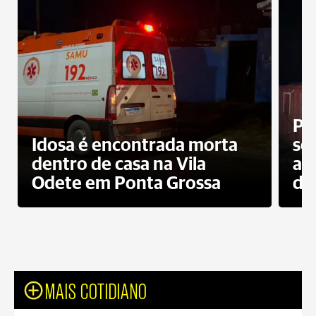
Pr
Idosa é encontrada morta
sec
dentro de casa na Vila
ap
Odete em Ponta Grossa
do
MAIS COTIDIANO