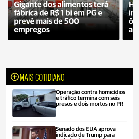
Gigante dos alimentos terá
Ho
fábrica de R$ 1 bi em PG e
im
prevê mais de 500
ôn
empregos
ac
MAIS COTIDIANO
Operação contra homicídios
e tráfico termina com seis
presos e dois mortos no PR
Senado dos EUA aprova
indicado de Trump para