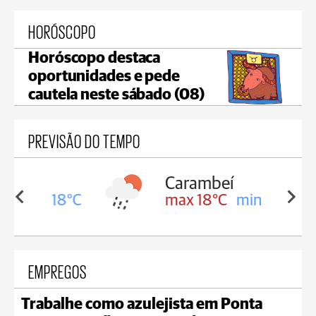
HORÓSCOPO
Horóscopo destaca
oportunidades e pede
cautela neste sábado (08)
PREVISÃO DO TEMPO
Carambeí
in 18°C
max 18°C
min 17°C
EMPREGOS
Trabalhe como azulejista em Ponta