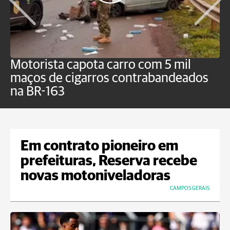
Motorista capota carro com 5 mil
P
maços de cigarros contrabandeados
G
na BR-163
f
Em contrato pioneiro em
prefeituras, Reserva recebe
novas motoniveladoras
CAMPOS GERAIS