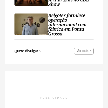
Arthur Lins no CDL
Show
Belgotex fortalece
operação
internacional com
fábrica em Ponta
Grossa
Quero divulgar
Ver mais
PUBLICIDADE