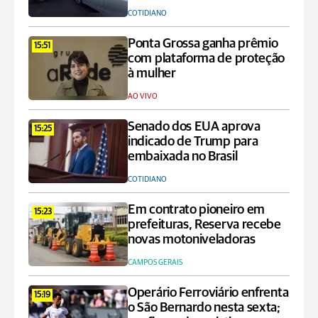
COTIDIANO
Ponta Grossa ganha prêmio
15:51
com plataforma de proteção
à mulher
AO VIVO
Senado dos EUA aprova
15:25
indicado de Trump para
embaixada no Brasil
COTIDIANO
Em contrato pioneiro em
15:23
prefeituras, Reserva recebe
novas motoniveladoras
CAMPOS GERAIS
Operário Ferroviário enfrenta
15:19
o São Bernardo nesta sexta;