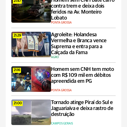
Homem sem CNH bate carro
21:47
contra trem e deixa dois
feridos na Av. Monteiro
Lobato
PONTA GROSSA
Agroleite: Holandesa
21:29
Vermelha e Branca vence
Suprema e entra para a
Calçada da Fama
AGRO
Homem sem CNH tem moto
21:16
com R$ 109 mil em débitos
apreendida em PG
PONTA GROSSA
Tornado atinge Piraí do Sul e
21:00
Jaguariaíva e deixa rastro de
destruição
CAMPOS GERAIS