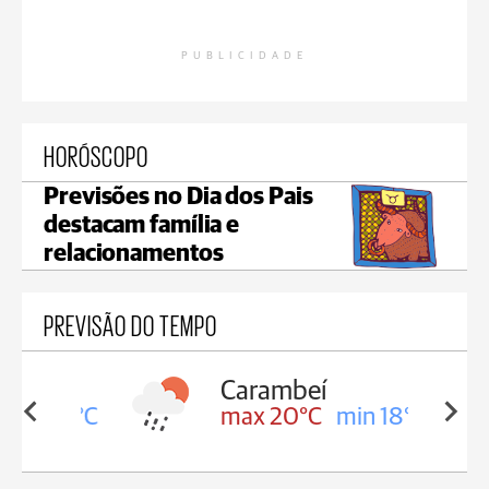
PUBLICIDADE
HORÓSCOPO
Previsões no Dia dos Pais
destacam família e
relacionamentos
PREVISÃO DO TEMPO
Carambeí
in 18°C
max 20°C
min 18°C