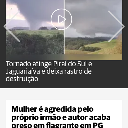
Tornado atinge Piraí do Sul e
H
Jaguariaíva e deixa rastro de
C
destruição
m
Mulher é agredida pelo
próprio irmão e autor acaba
preso em flagrante em PG