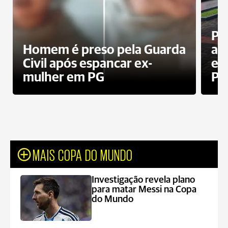
Pa
Homem é preso pela Guarda
ati
Civil após espancar ex-
en
mulher em PG
Pr
MAIS COPA DO MUNDO
Investigação revela plano
para matar Messi na Copa
do Mundo