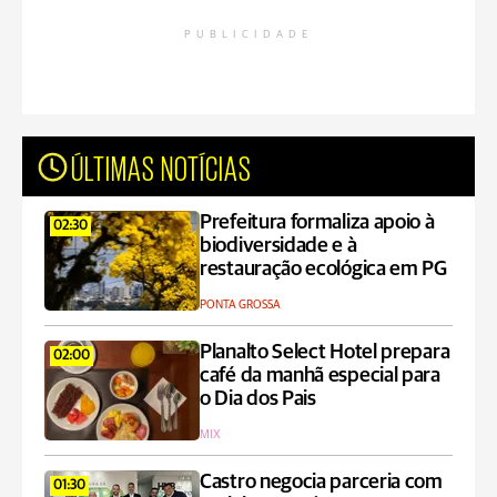
PUBLICIDADE
ÚLTIMAS NOTÍCIAS
Prefeitura formaliza apoio à
02:30
biodiversidade e à
restauração ecológica em PG
PONTA GROSSA
Planalto Select Hotel prepara
02:00
café da manhã especial para
o Dia dos Pais
MIX
Castro negocia parceria com
01:30