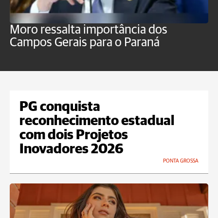
Moro ressalta importância dos
E
Campos Gerais para o Paraná
m
PG conquista
reconhecimento estadual
com dois Projetos
Inovadores 2026
PONTA GROSSA