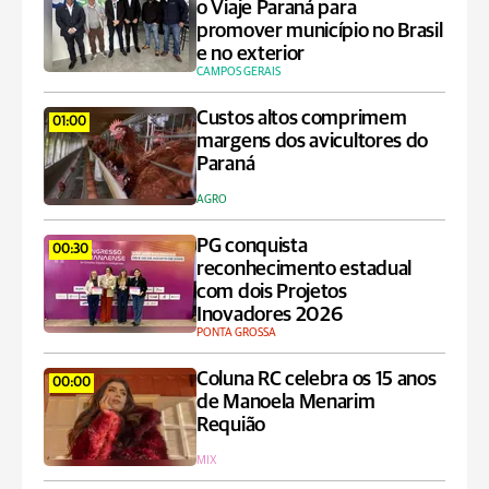
o Viaje Paraná para
promover município no Brasil
e no exterior
CAMPOS GERAIS
Custos altos comprimem
01:00
margens dos avicultores do
Paraná
AGRO
PG conquista
00:30
reconhecimento estadual
com dois Projetos
Inovadores 2026
PONTA GROSSA
Coluna RC celebra os 15 anos
00:00
de Manoela Menarim
Requião
MIX