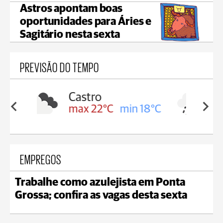
Astros apontam boas
oportunidades para Áries e
Sagitário nesta sexta
PREVISÃO DO TEMPO
Carambeí
in 18°C
max 21°C
min 18°C
EMPREGOS
Trabalhe como azulejista em Ponta
Grossa; confira as vagas desta sexta