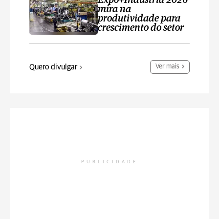
Expo+Indústria 2026
mira na
produtividade para
crescimento do setor
Quero divulgar
Ver mais
PUBLICIDADE