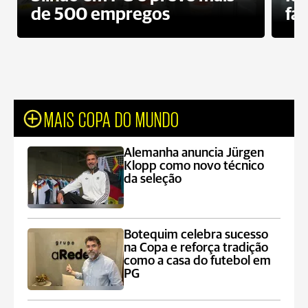
de 500 empregos
fa
MAIS COPA DO MUNDO
Alemanha anuncia Jürgen
Klopp como novo técnico
da seleção
Botequim celebra sucesso
na Copa e reforça tradição
como a casa do futebol em
PG