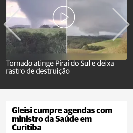
Tornado atinge Piraí do Sul e deixa
H
rastro de destruição
C
m
Gleisi cumpre agendas com
ministro da Saúde em
Curitiba