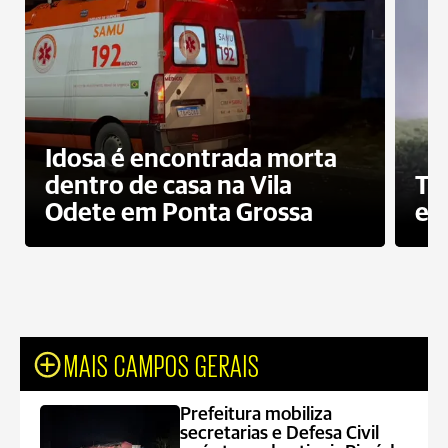
Idosa é encontrada morta
dentro de casa na Vila
To
Odete em Ponta Grossa
e 
MAIS CAMPOS GERAIS
Prefeitura mobiliza
secretarias e Defesa Civil