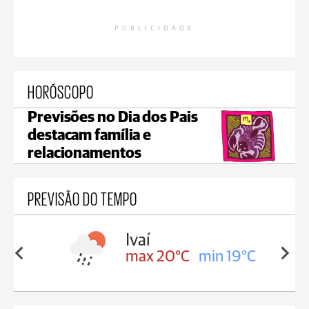
PUBLICIDADE
HORÓSCOPO
Previsões no Dia dos Pais
destacam família e
relacionamentos
PREVISÃO DO TEMPO
lis
Ivaí
in 17°C
max 20°C
min 19°C