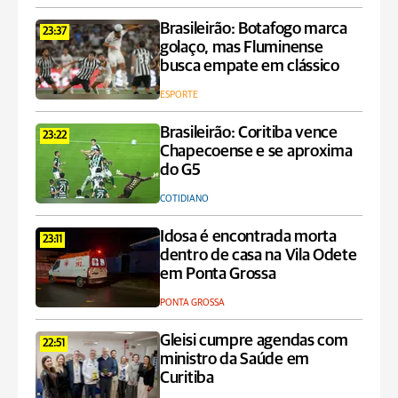
Brasileirão: Botafogo marca
23:37
golaço, mas Fluminense
busca empate em clássico
ESPORTE
Brasileirão: Coritiba vence
23:22
Chapecoense e se aproxima
do G5
COTIDIANO
Idosa é encontrada morta
23:11
dentro de casa na Vila Odete
em Ponta Grossa
PONTA GROSSA
Gleisi cumpre agendas com
22:51
ministro da Saúde em
Curitiba