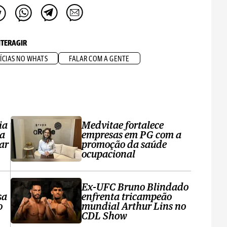
NTERAGIR
ÍCIAS NO WHATS
FALAR COM A GENTE
ia
Medvitae fortalece
ta
empresas em PG com a
ar
promoção da saúde
ocupacional
Ex-UFC Bruno Blindado
sa
enfrenta tricampeão
o
mundial Arthur Lins no
CDL Show