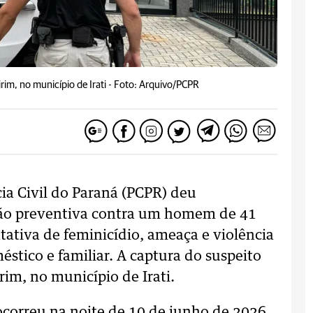
rim, no município de Irati -
Foto: Arquivo/PCPR
ícia Civil do Paraná (PCPR) deu
ão preventiva contra um homem de 41
tativa de feminicídio, ameaça e violência
stico e familiar. A captura do suspeito
im, no município de Irati.
ocorreu na noite de 10 de junho de 2026,