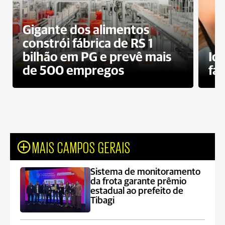
Gigante dos alimentos
constrói fábrica de RS 1
bilhão em PG e prevê mais
Id
de 500 empregos
fa
MAIS CAMPOS GERAIS
Sistema de monitoramento
da frota garante prêmio
estadual ao prefeito de
Tibagi