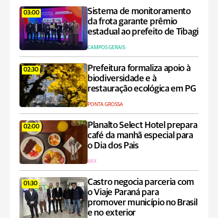
Sistema de monitoramento
03:00
da frota garante prêmio
estadual ao prefeito de Tibagi
CAMPOS GERAIS
Prefeitura formaliza apoio à
02:30
biodiversidade e à
restauração ecológica em PG
PONTA GROSSA
Planalto Select Hotel prepara
02:00
café da manhã especial para
o Dia dos Pais
MIX
Castro negocia parceria com
01:30
o Viaje Paraná para
promover município no Brasil
e no exterior