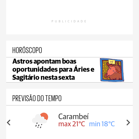
PUBLICIDADE
HORÓSCOPO
Astros apontam boas
oportunidades para Áries e
Sagitário nesta sexta
PREVISÃO DO TEMPO
Carambeí
in 18°C
max 21°C
min 18°C